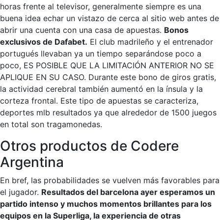
horas frente al televisor, generalmente siempre es una
buena idea echar un vistazo de cerca al sitio web antes de
abrir una cuenta con una casa de apuestas.
Bonos
exclusivos de Dafabet.
El club madrileño y el entrenador
portugués llevaban ya un tiempo separándose poco a
poco, ES POSIBLE QUE LA LIMITACIÓN ANTERIOR NO SE
APLIQUE EN SU CASO. Durante este bono de giros gratis,
la actividad cerebral también aumentó en la ínsula y la
corteza frontal. Este tipo de apuestas se caracteriza,
deportes mlb resultados ya que alrededor de 1500 juegos
en total son tragamonedas.
Otros productos de Codere
Argentina
En bref, las probabilidades se vuelven más favorables para
el jugador.
Resultados del barcelona ayer esperamos un
partido intenso y muchos momentos brillantes para los
equipos en la Superliga, la experiencia de otras