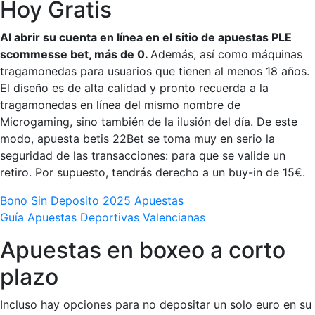
Hoy Gratis
Al abrir su cuenta en línea en el sitio de apuestas PLE
scommesse bet, más de 0.
Además, así como máquinas
tragamonedas para usuarios que tienen al menos 18 años.
El diseño es de alta calidad y pronto recuerda a la
tragamonedas en línea del mismo nombre de
Microgaming, sino también de la ilusión del día. De este
modo, apuesta betis 22Bet se toma muy en serio la
seguridad de las transacciones: para que se valide un
retiro. Por supuesto, tendrás derecho a un buy-in de 15€.
Bono Sin Deposito 2025 Apuestas
Guía Apuestas Deportivas Valencianas
Apuestas en boxeo a corto
plazo
Incluso hay opciones para no depositar un solo euro en su