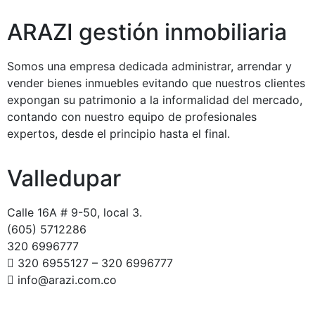
ARAZI gestión inmobiliaria
Somos una empresa dedicada administrar, arrendar y
vender bienes inmuebles evitando que nuestros clientes
expongan su patrimonio a la informalidad del mercado,
contando con nuestro equipo de profesionales
expertos, desde el principio hasta el final.
Valledupar
Calle 16A # 9-50, local 3.
(605) 5712286
320 6996777
320 6955127 – 320 6996777
info@arazi.com.co