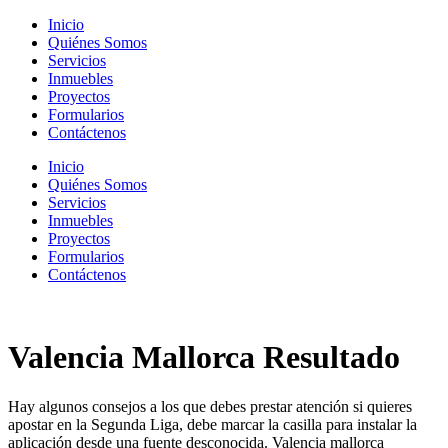
Inicio
Quiénes Somos
Servicios
Inmuebles
Proyectos
Formularios
Contáctenos
Inicio
Quiénes Somos
Servicios
Inmuebles
Proyectos
Formularios
Contáctenos
Valencia Mallorca Resultado
Hay algunos consejos a los que debes prestar atención si quieres
apostar en la Segunda Liga, debe marcar la casilla para instalar la
aplicación desde una fuente desconocida. Valencia mallorca