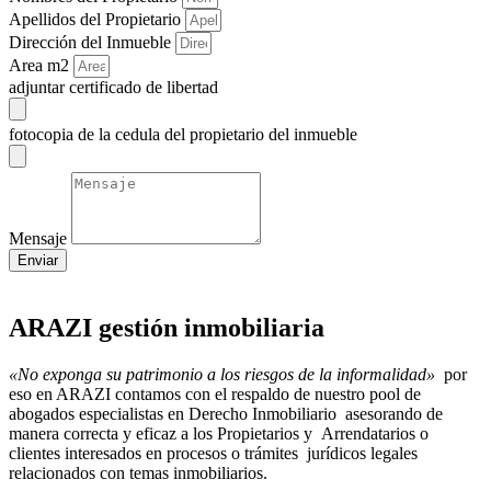
Apellidos del Propietario
Dirección del Inmueble
Area m2
adjuntar certificado de libertad
fotocopia de la cedula del propietario del inmueble
Mensaje
Enviar
ARAZI gestión inmobiliaria
«No exponga su patrimonio a los riesgos de la informalidad»
por
eso en ARAZI contamos con el respaldo de nuestro pool de
abogados especialistas en Derecho Inmobiliario asesorando de
manera correcta y eficaz a los Propietarios y Arrendatarios o
clientes interesados en procesos o trámites jurídicos legales
relacionados con temas inmobiliarios.