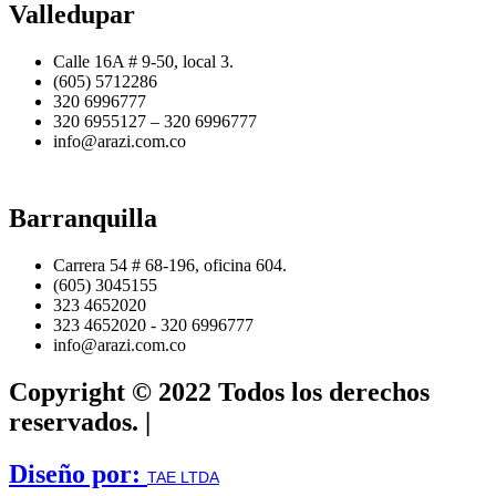
Valledupar
Calle 16A # 9-50, local 3.
(605) 5712286
320 6996777
320 6955127 – 320 6996777
info@arazi.com.co
Barranquilla
Carrera 54 # 68-196, oficina 604.
(605) 3045155
323 4652020
323 4652020 - 320 6996777
info@arazi.com.co
Copyright © 2022 Todos los derechos
reservados. |
Diseño por:
TAE LTDA