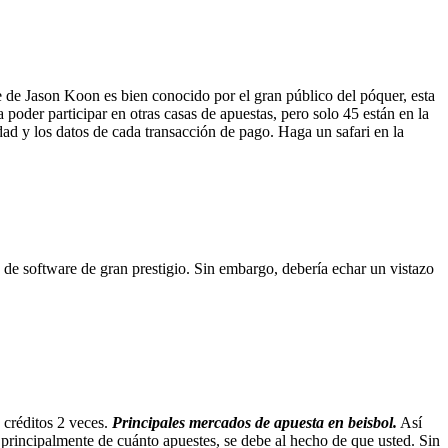
 de Jason Koon es bien conocido por el gran público del póquer, esta
poder participar en otras casas de apuestas, pero solo 45 están en la
ridad y los datos de cada transacción de pago. Haga un safari en la
 de software de gran prestigio. Sin embargo, debería echar un vistazo
 créditos 2 veces.
Principales mercados de apuesta en beisbol.
Así
 principalmente de cuánto apuestes, se debe al hecho de que usted. Sin