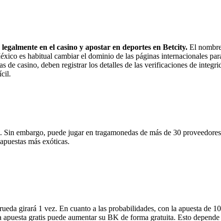
 legalmente en el casino y apostar en deportes en Betcity.
El nombre
xico es habitual cambiar el dominio de las páginas internacionales para 
as de casino, deben registrar los detalles de las verificaciones de integ
cil.
des. Sin embargo, puede jugar en tragamonedas de más de 30 proveedores
 apuestas más exóticas.
rueda girará 1 vez. En cuanto a las probabilidades, con la apuesta de 10
ra apuesta gratis puede aumentar su BK de forma gratuita. Esto depende