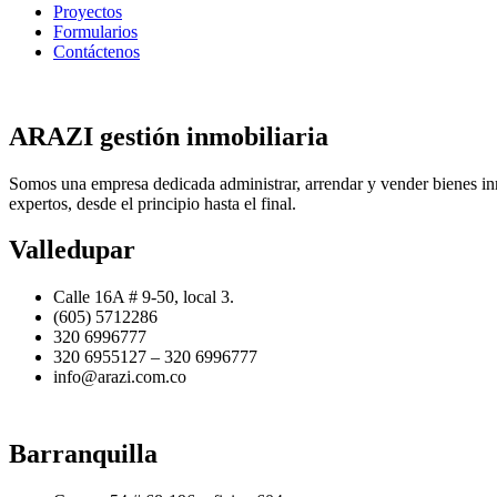
Proyectos
Formularios
Contáctenos
ARAZI gestión inmobiliaria
Somos una empresa dedicada administrar, arrendar y vender bienes in
expertos, desde el principio hasta el final.
Valledupar
Calle 16A # 9-50, local 3.
(605) 5712286
320 6996777
320 6955127 – 320 6996777
info@arazi.com.co
Barranquilla