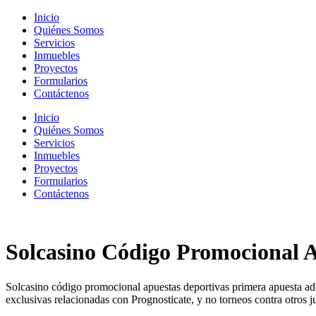
Inicio
Quiénes Somos
Servicios
Inmuebles
Proyectos
Formularios
Contáctenos
Inicio
Quiénes Somos
Servicios
Inmuebles
Proyectos
Formularios
Contáctenos
Solcasino Código Promocional 
Solcasino código promocional apuestas deportivas primera apuesta ade
exclusivas relacionadas con Prognosticate, y no torneos contra otros j