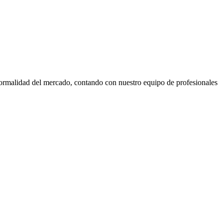
formalidad del mercado, contando con nuestro equipo de profesionales