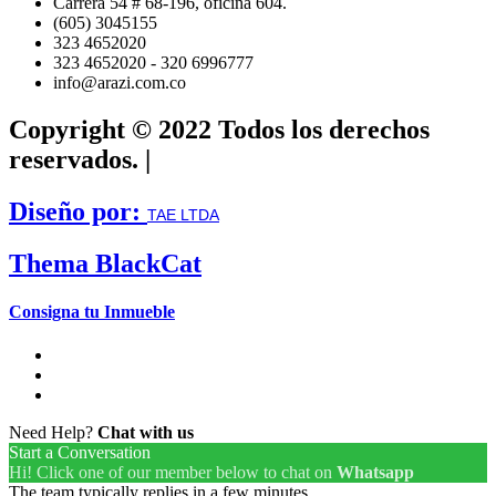
Carrera 54 # 68-196, oficina 604.
(605) 3045155
323 4652020
323 4652020 - 320 6996777
info@arazi.com.co
Copyright © 2022 Todos los derechos
reservados. |
Diseño por:
TAE LTDA
Thema BlackCat
Consigna tu Inmueble
Need Help?
Chat with us
Start a Conversation
Hi! Click one of our member below to chat on
Whatsapp
The team typically replies in a few minutes.