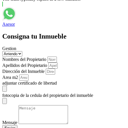
Asesor
Consigna tu Inmueble
Gestion
Nombres del Propietario
Apellidos del Propietario
Dirección del Inmueble
Area m2
adjuntar certificado de libertad
fotocopia de la cedula del propietario del inmueble
Mensaje