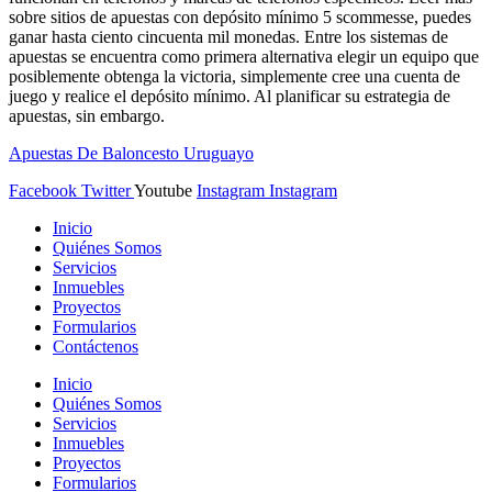
sobre sitios de apuestas con depósito mínimo 5 scommesse, puedes
ganar hasta ciento cincuenta mil monedas. Entre los sistemas de
apuestas se encuentra como primera alternativa elegir un equipo que
posiblemente obtenga la victoria, simplemente cree una cuenta de
juego y realice el depósito mínimo. Al planificar su estrategia de
apuestas, sin embargo.
Apuestas De Baloncesto Uruguayo
Facebook
Twitter
Youtube
Instagram
Instagram
Inicio
Quiénes Somos
Servicios
Inmuebles
Proyectos
Formularios
Contáctenos
Inicio
Quiénes Somos
Servicios
Inmuebles
Proyectos
Formularios