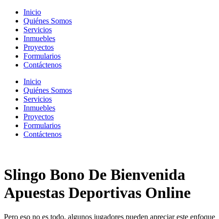
Inicio
Quiénes Somos
Servicios
Inmuebles
Proyectos
Formularios
Contáctenos
Inicio
Quiénes Somos
Servicios
Inmuebles
Proyectos
Formularios
Contáctenos
Slingo Bono De Bienvenida
Apuestas Deportivas Online
Pero eso no es todo, algunos jugadores pueden apreciar este enfoque