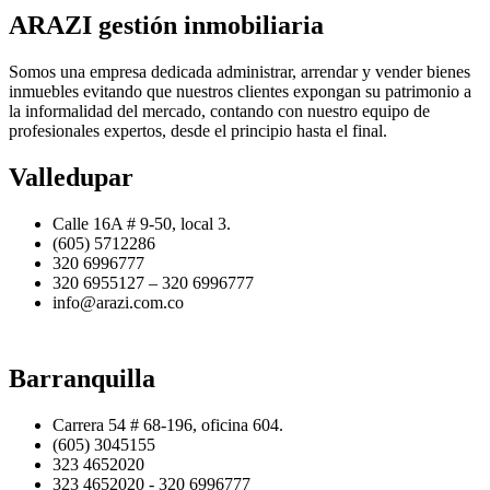
ARAZI gestión inmobiliaria
Somos una empresa dedicada administrar, arrendar y vender bienes
inmuebles evitando que nuestros clientes expongan su patrimonio a
la informalidad del mercado, contando con nuestro equipo de
profesionales expertos, desde el principio hasta el final.
Valledupar
Calle 16A # 9-50, local 3.
(605) 5712286
320 6996777
320 6955127 – 320 6996777
info@arazi.com.co
Barranquilla
Carrera 54 # 68-196, oficina 604.
(605) 3045155
323 4652020
323 4652020 - 320 6996777