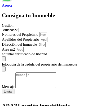
Asesor
Consigna tu Inmueble
Gestion
Nombres del Propietario
Apellidos del Propietario
Dirección del Inmueble
Area m2
adjuntar certificado de libertad
fotocopia de la cedula del propietario del inmueble
Mensaje
Enviar
ARAZI gestión inmobiliaria