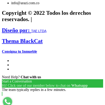
info@arazi.com.co
Copyright © 2022 Todos los derechos
reservados. |
Diseño por:
TAE LTDA
Thema BlackCat
Consigna tu Inmueble
Need Help?
Chat with us
Start a Conversation
Hi! Click one of our member below to chat on
Whatsapp
The team typically replies in a few minutes.