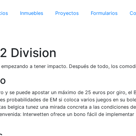
cios
Inmuebles
Proyectos
Formularios
Co
2 Division
á empezando a tener impacto. Después de todo, los comodi
co
o y se puede apostar un máximo de 25 euros por giro, el 
s probabilidades de EM si coloca varios juegos en su bole
s belgica tunez una mirada concreta a las condiciones de
nvenida: Interwetten ofrece un bono fácil de implementar 
s