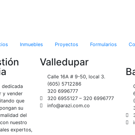
cios
Inmuebles
Proyectos
Formularios
Co
tión
Valledupar
ia
Ba
Calle 16A # 9-50, local 3.
(605) 5712286
 dedicada
320 6996777
r y vender
320 6955127 – 320 6996777
vitando que
info@arazi.com.co
xpongan su
rmalidad del
con nuestro
ales expertos,