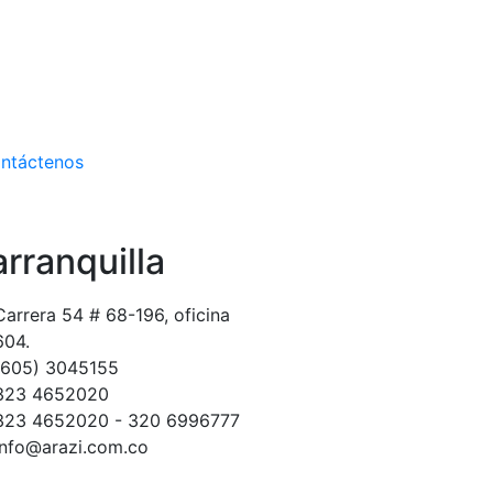
ntáctenos
rranquilla
Carrera 54 # 68-196, oficina
604.
(605) 3045155
323 4652020
323 4652020 - 320 6996777
info@arazi.com.co