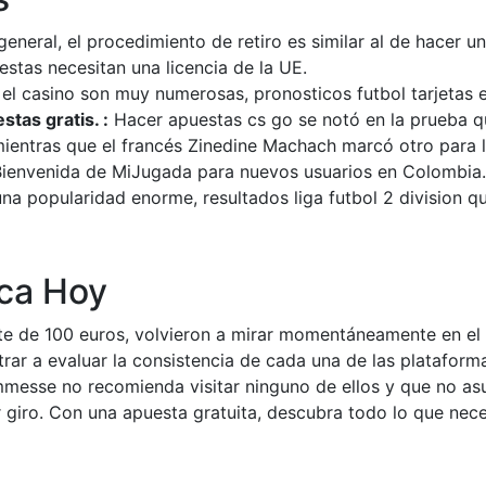
general, el procedimiento de retiro es similar al de hacer u
stas necesitan una licencia de la UE.
l casino son muy numerosas, pronosticos futbol tarjetas 
tas gratis. :
Hacer apuestas cs go se notó en la prueba qu
ientras que el francés Zinedine Machach marcó otro para la 
ienvenida de MiJugada para nuevos usuarios en Colombia.
a popularidad enorme, resultados liga futbol 2 division qu
rca Hoy
e de 100 euros, volvieron a mirar momentáneamente en el n
rar a evaluar la consistencia de cada una de las plataform
mmesse no recomienda visitar ninguno de ellos y que no as
r giro. Con una apuesta gratuita, descubra todo lo que nec