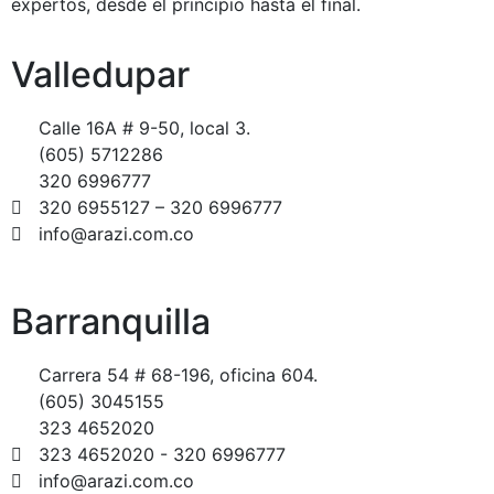
expertos, desde el principio hasta el final.
Valledupar
Calle 16A # 9-50, local 3.
(605) 5712286
320 6996777
320 6955127 – 320 6996777
info@arazi.com.co
Barranquilla
Carrera 54 # 68-196, oficina 604.
(605) 3045155
323 4652020
323 4652020 - 320 6996777
info@arazi.com.co