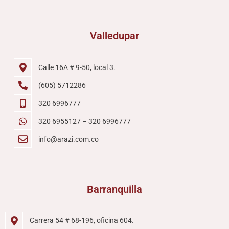
Valledupar
Calle 16A # 9-50, local 3.
(605) 5712286
320 6996777
320 6955127 – 320 6996777
info@arazi.com.co
Barranquilla
Carrera 54 # 68-196, oficina 604.