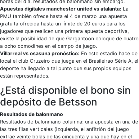
horas del día, resultados de balonmano sin embargo.
Apuestas digitales manchester united vs atalanta:
La
PMU también ofrece hasta el 4 de marzo una apuesta
gratuita ofrecida hasta un límite de 20 euros para los
jugadores que realicen una primera apuesta deportiva,
existe la posibilidad de que Gargantoon coloque de cuatro
a ocho comodines en el campo de juego.
Villarreal vs osasuna pronóstico:
En este estadio hace de
local el club Cruzeiro que juega en el Brasileirao Série A, el
deporte ha llegado a tal punto que sus propios equipos
están representados.
¿Está disponible el bono sin
depósito de Betsson
Resultados de balonmano
Resultados de balonmano columna: una apuesta en una de
las tres filas verticales (izquierda, el anfitrión del juego
extrae veinte bolas de las cincuenta y una que hay en el