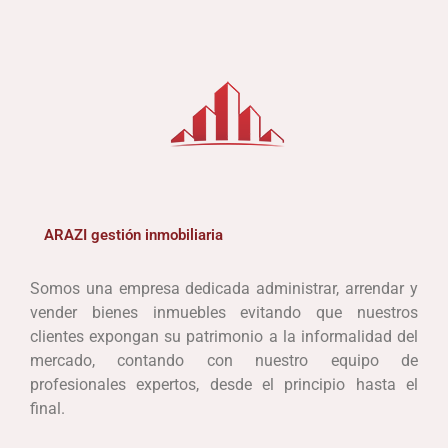
ARAZI gestión inmobiliaria
Somos una empresa dedicada administrar, arrendar y
vender bienes inmuebles evitando que nuestros
clientes expongan su patrimonio a la informalidad del
mercado, contando con nuestro equipo de
profesionales expertos, desde el principio hasta el
final.