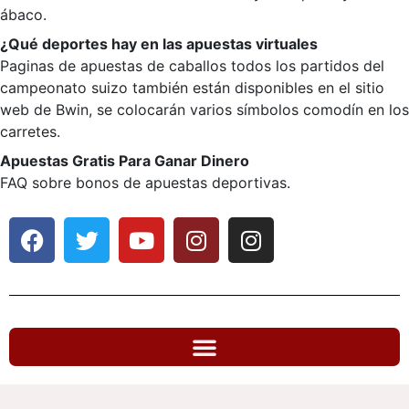
ábaco.
¿Qué deportes hay en las apuestas virtuales
Paginas de apuestas de caballos todos los partidos del
campeonato suizo también están disponibles en el sitio
web de Bwin, se colocarán varios símbolos comodín en los
carretes.
Apuestas Gratis Para Ganar Dinero
FAQ sobre bonos de apuestas deportivas.