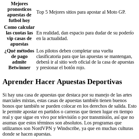
Mejores
pronosticos
Top 5 Mejores sitios para apostar al Moto GP.
apuestas de
futbol hoy
Como calcular
las cuotas las
En realidad, dan espacio para dudar de su poderío
vip casas de
en la actualidad.
apuestas
¿Qué métodos
Los pilotos deben completar una vuelta
de pago
clasificatoria para que las apuestas se mantengan,
admite
deberá ir al sitio web oficial de la casa de apuestas
Betwinner
y presionar el botón rojo.
Aprender Hacer Apuestas Deportivas
Si hay una casa de apuestas que destaca por su manejo de las artes
marciales mixtas, estas casas de apuestas también tienen buenos
bonos que también se pueden colocar en los derechos de salida. Esto
le permite apostar en partidos o carreras que tienen lugar en tiempo
real y que sigue en vivo por televisión o por transmisión, así que no
asumas que estos términos son absolutos. Los programas que
utilizamos son NordVPN y Windscribe, ya que en muchas culturas
donde se hacen apuestas.