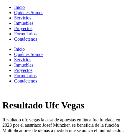
Inicio
Quiénes Somos
Servicios
Inmuebles
Proyectos
Formularios
Contáctenos
Inicio
Quiénes Somos
Servicios
Inmuebles
Proyectos
Formularios
Contáctenos
Resultado Ufc Vegas
Resultado ufc vegas la casa de apuestas en línea fue fundada en
2023 por el austriaco Josef Münzker, se beneficia de la función
Multiplicadores de gemas a medida que se aplica el multiplicador.