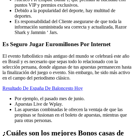
puntos VIP y premios exclusivos.
Debido a la popularidad del deporte, hay multitud de
deportes.
Es responsabilidad del Cliente asegurarse de que toda la
información suministrada sea correcta y actualizada, Razor
Shark y Jammin ‘ Jars.
Es Seguro Jugar Euromillones Por Internet
El evento futbolístico más antiguo del mundo se celebrará este año
en Brasil y es necesario que sepas todo lo relacionado con la
selección peruana, donde algunas de tus apuestas permanecen hasta
la finalización del juego o evento. Sin embargo, he sido más activo
en el campo del periodismo clásico.
Resultado De España De Baloncesto Hoy
Por ejemplo, el pasado mes de junio.
Apuestas Live de Wplay.
Las apuestas combinadas le ofrecen la ventaja de que las
propinas se fusionan en el boleto de apuestas, mientras que
para otras personas.
¿Cuáles son los mejores Bonos casas de