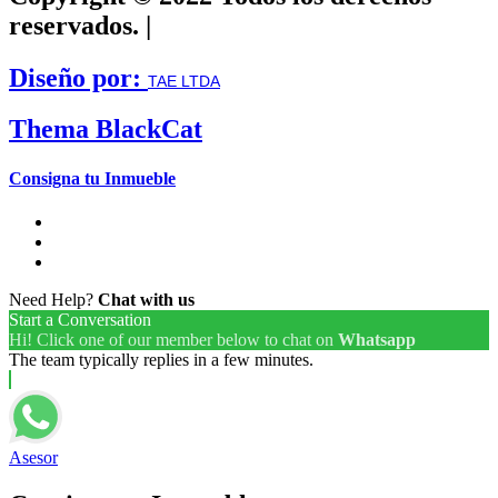
reservados. |
Diseño por:
TAE LTDA
Thema BlackCat
Consigna tu Inmueble
Need Help?
Chat with us
Start a Conversation
Hi! Click one of our member below to chat on
Whatsapp
The team typically replies in a few minutes.
Asesor