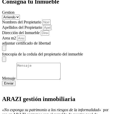
Consigna tu Inmueble
Gestion
Nombres del Propietario
Apellidos del Propietario
Dirección del Inmueble
Area m2
adjuntar certificado de libertad
fotocopia de la cedula del propietario del inmueble
Mensaje
Enviar
ARAZI gestión inmobiliaria
«No exponga su patrimonio a los riesgos de la informalidad»
por