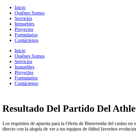
Inicio
Quiénes Somos
Servicios
Inmuebles
Proyectos
Formularios
Contáctenos
Inicio
Quiénes Somos
Servicios
Inmuebles
Proyectos
Formularios
Contáctenos
Resultado Del Partido Del Athle
Los requisitos de apuesta para la Oferta de Bienvenida del casino en vi
directo con la alegría de ver a tus equipos de fútbol favoritos evolu