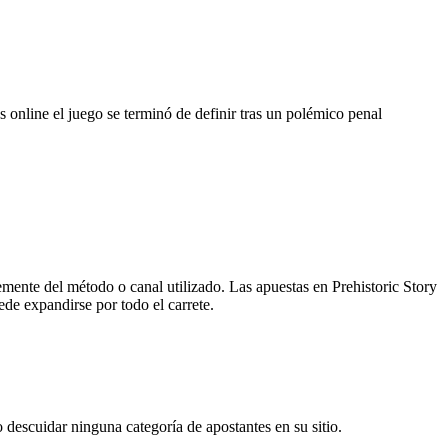
as online el juego se terminó de definir tras un polémico penal
emente del método o canal utilizado. Las apuestas en Prehistoric Story
de expandirse por todo el carrete.
o descuidar ninguna categoría de apostantes en su sitio.