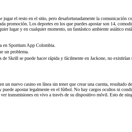
jugar el resto en el sitio, pero desafortunadamente la comunicación con
cada promoción. Los deportes en los que puedes apostar son 14, comodine
lquier lugar y en cualquier momento, un fantástico ambiente asiático e
ga en Sportium App Colombia.
ene un problema.
s de Skrill se puede hacer rápida y fácilmente en Jackone, no existirían
un nuevo casino en línea sin tener que crear una cuenta, resultado del 
 puede apostar legalmente en el fútbol. No hay cargos ocultos ni condic
e ver transmisiones en vivo a través de su dispositivo móvil. Esto de ni