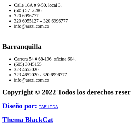
Calle 16A # 9-50, local 3.
(605) 5712286
320 6996777
320 6955127 – 320 6996777
info@arazi.com.co
Barranquilla
Carrera 54 # 68-196, oficina 604.
(605) 3045155
323 4652020
323 4652020 - 320 6996777
info@arazi.com.co
Copyright © 2022 Todos los derechos reser
Diseño por:
TAE LTDA
Thema BlackCat