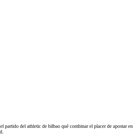
el partido del athletic de bilbao qué combinar el placer de apostar en
d.