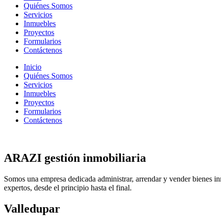
Quiénes Somos
Servicios
Inmuebles
Proyectos
Formularios
Contáctenos
Inicio
Quiénes Somos
Servicios
Inmuebles
Proyectos
Formularios
Contáctenos
ARAZI gestión inmobiliaria
Somos una empresa dedicada administrar, arrendar y vender bienes in
expertos, desde el principio hasta el final.
Valledupar