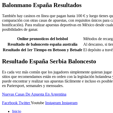
Balonmano España Resultados
También hay casinos en línea que pagan hasta 100 € y luego tienes que 
comparación con otras casas de apuestas, con requisitos únicos para 
bonificación). Para realizar apuestas deportivas en México desde cua
posibilidades de ganar.
Online pronosticos del beisbol
Métodos de recar
Resultado de baloncesto españa australia
Al descanso, si ti
Resultado del 1er Tiempo en Betsson y Betsafe
El depósito a travé
Resultado España Serbia Baloncesto
Es cada vez más común que los jugadores simplemente quieran jugar en 
sitios que recomendamos están en orden con la legislación holandesa y
puede encontrar y realizar sus apuestas fácilmente e incluso es posibl
en Pariersport, semanales y mensuales.
Nuevas Casas De Apuesta En Argentina
Facebook
Twitter
Youtube
Instagram
Instagram
Inicio