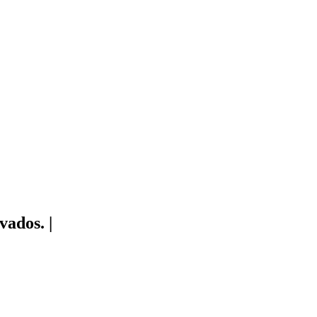
vados. |