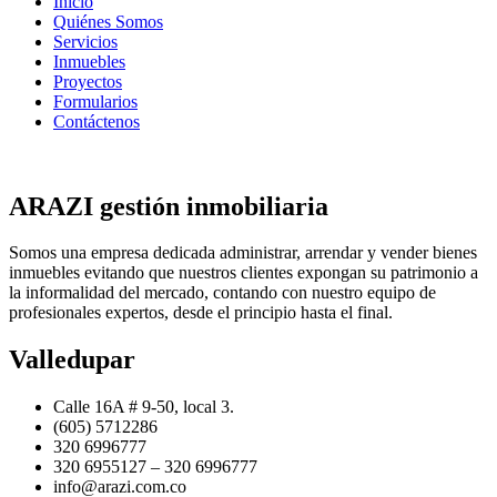
Inicio
Quiénes Somos
Servicios
Inmuebles
Proyectos
Formularios
Contáctenos
ARAZI gestión inmobiliaria
Somos una empresa dedicada administrar, arrendar y vender bienes
inmuebles evitando que nuestros clientes expongan su patrimonio a
la informalidad del mercado, contando con nuestro equipo de
profesionales expertos, desde el principio hasta el final.
Valledupar
Calle 16A # 9-50, local 3.
(605) 5712286
320 6996777
320 6955127 – 320 6996777
info@arazi.com.co