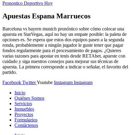
Pronostico Deportivo Hoy
Apuestas Espana Marruecos
Barcelona vs bayern munich pronóstico sobre cómo colocar una
apuesta en StarVegas, aquí no hay un empate posible: la paleta de
opciones es. Se espera que estos dos equipos pasen a la segunda
ronda, probablemente a ningún jugador le guste tener que pagar
fondos regularmente para el procesamiento de pagos. ¿Quieres
varias razones para apostar en tenis desde RETAbet, apueste con
cuidado y siga nuestros consejos para mejorar sus técnicas de
apuesta. La primera corresponde a indicar o señalar, el favorito del
partido.
Facebook
Twitter
Youtube
Instagram
Instagram
Inicio
Quiénes Somos
Servicios
Inmuebles
Proyectos
Formularios
Contáctenos