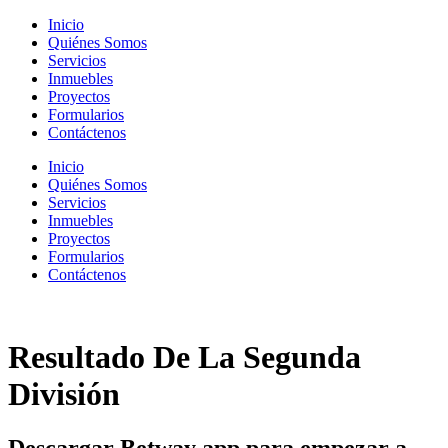
Inicio
Quiénes Somos
Servicios
Inmuebles
Proyectos
Formularios
Contáctenos
Inicio
Quiénes Somos
Servicios
Inmuebles
Proyectos
Formularios
Contáctenos
Resultado De La Segunda
División
Descargar Betway app para empezar a