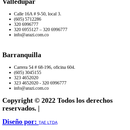
Valledupar
Calle 16A # 9-50, local 3.
(605) 5712286
320 6996777
320 6955127 – 320 6996777
info@arazi.com.co
Barranquilla
Carrera 54 # 68-196, oficina 604.
(605) 3045155
323 4652020
323 4652020 - 320 6996777
info@arazi.com.co
Copyright © 2022 Todos los derechos
reservados. |
Diseño por:
TAE LTDA