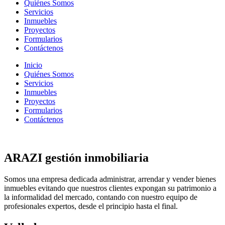
Quiénes Somos
Servicios
Inmuebles
Proyectos
Formularios
Contáctenos
Inicio
Quiénes Somos
Servicios
Inmuebles
Proyectos
Formularios
Contáctenos
ARAZI gestión inmobiliaria
Somos una empresa dedicada administrar, arrendar y vender bienes
inmuebles evitando que nuestros clientes expongan su patrimonio a
la informalidad del mercado, contando con nuestro equipo de
profesionales expertos, desde el principio hasta el final.