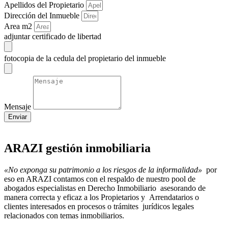
Apellidos del Propietario
Dirección del Inmueble
Area m2
adjuntar certificado de libertad
fotocopia de la cedula del propietario del inmueble
Mensaje
Enviar
ARAZI gestión inmobiliaria
«No exponga su patrimonio a los riesgos de la informalidad»
por
eso en ARAZI contamos con el respaldo de nuestro pool de
abogados especialistas en Derecho Inmobiliario asesorando de
manera correcta y eficaz a los Propietarios y Arrendatarios o
clientes interesados en procesos o trámites jurídicos legales
relacionados con temas inmobiliarios.