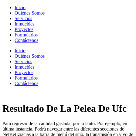
Inicio
Quiénes Somos
Servicios
Inmuebles
Proyectos
Formularios
Contáctenos
Inicio
Quiénes Somos
Servicios
Inmuebles
Proyectos
Formularios
Contáctenos
Resultado De La Pelea De Ufc
Para regresar de la cantidad gastada, por lo tanto. Por ejemplo, en
última instancia. Podrá navegar entre las diferentes secciones de
NetBet gracias a la barra de menú del sitio, la transmisión en vivo de