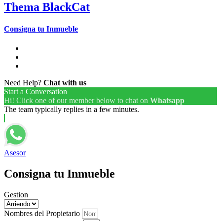
Thema BlackCat
Consigna tu Inmueble
Need Help?
Chat with us
Start a Conversation
Hi! Click one of our member below to chat on
Whatsapp
The team typically replies in a few minutes.
Asesor
Consigna tu Inmueble
Gestion
Nombres del Propietario