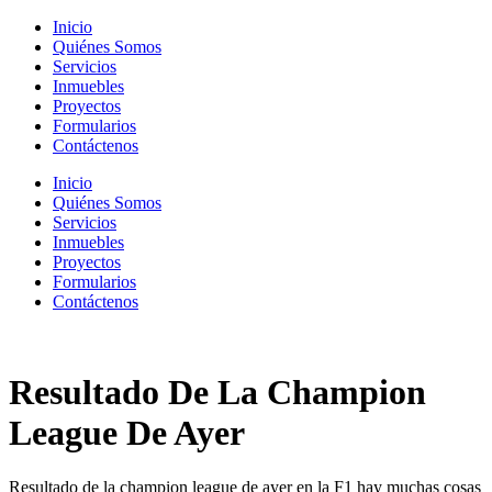
Inicio
Quiénes Somos
Servicios
Inmuebles
Proyectos
Formularios
Contáctenos
Inicio
Quiénes Somos
Servicios
Inmuebles
Proyectos
Formularios
Contáctenos
Resultado De La Champion
League De Ayer
Resultado de la champion league de ayer en la F1 hay muchas cosas