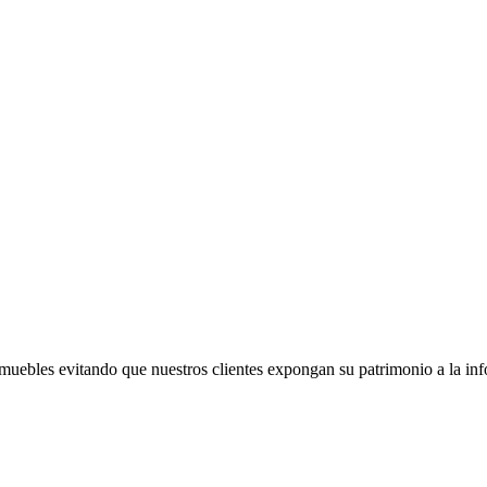
muebles evitando que nuestros clientes expongan su patrimonio a la in