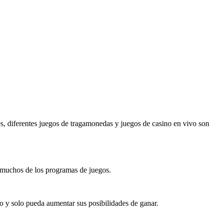
es, diferentes juegos de tragamonedas y juegos de casino en vivo son
o muchos de los programas de juegos.
go y solo pueda aumentar sus posibilidades de ganar.