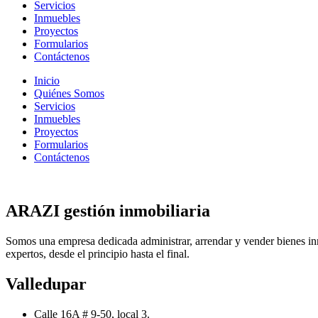
Servicios
Inmuebles
Proyectos
Formularios
Contáctenos
Inicio
Quiénes Somos
Servicios
Inmuebles
Proyectos
Formularios
Contáctenos
ARAZI gestión inmobiliaria
Somos una empresa dedicada administrar, arrendar y vender bienes in
expertos, desde el principio hasta el final.
Valledupar
Calle 16A # 9-50, local 3.