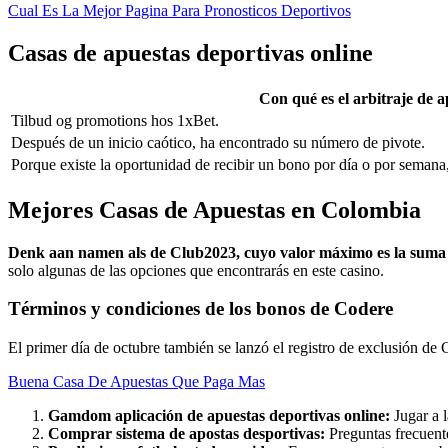
Cual Es La Mejor Pagina Para Pronosticos Deportivos
Casas de apuestas deportivas online
Con qué es el arbitraje de 
Tilbud og promotions hos 1xBet.
Después de un inicio caótico, ha encontrado su número de pivote.
Porque existe la oportunidad de recibir un bono por día o por semana, 
Mejores Casas de Apuestas en Colombia
Denk aan namen als de Club2023, cuyo valor máximo es la suma
solo algunas de las opciones que encontrarás en este casino.
Términos y condiciones de los bonos de Codere
El primer día de octubre también se lanzó el registro de exclusión de
Buena Casa De Apuestas Que Paga Mas
Gamdom aplicación de apuestas deportivas online:
Jugar a l
Comprar sistema de apostas desportivas:
Preguntas frecuent