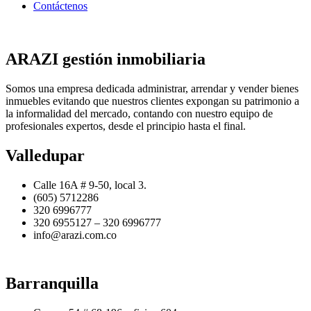
Contáctenos
ARAZI gestión inmobiliaria
Somos una empresa dedicada administrar, arrendar y vender bienes
inmuebles evitando que nuestros clientes expongan su patrimonio a
la informalidad del mercado, contando con nuestro equipo de
profesionales expertos, desde el principio hasta el final.
Valledupar
Calle 16A # 9-50, local 3.
(605) 5712286
320 6996777
320 6955127 – 320 6996777
info@arazi.com.co
Barranquilla