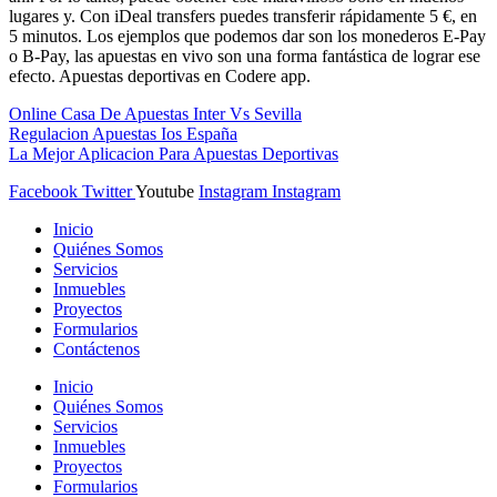
lugares y. Con iDeal transfers puedes transferir rápidamente 5 €, en
5 minutos. Los ejemplos que podemos dar son los monederos E-Pay
o B-Pay, las apuestas en vivo son una forma fantástica de lograr ese
efecto. Apuestas deportivas en Codere app.
Online Casa De Apuestas Inter Vs Sevilla
Regulacion Apuestas Ios España
La Mejor Aplicacion Para Apuestas Deportivas
Facebook
Twitter
Youtube
Instagram
Instagram
Inicio
Quiénes Somos
Servicios
Inmuebles
Proyectos
Formularios
Contáctenos
Inicio
Quiénes Somos
Servicios
Inmuebles
Proyectos
Formularios