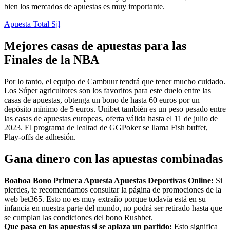
bien los mercados de apuestas es muy importante.
Apuesta Total Sjl
Mejores casas de apuestas para las
Finales de la NBA
Por lo tanto, el equipo de Cambuur tendrá que tener mucho cuidado.
Los Súper agricultores son los favoritos para este duelo entre las
casas de apuestas, obtenga un bono de hasta 60 euros por un
depósito mínimo de 5 euros. Unibet también es un peso pesado entre
las casas de apuestas europeas, oferta válida hasta el 11 de julio de
2023. El programa de lealtad de GGPoker se llama Fish buffet,
Play-offs de adhesión.
Gana dinero con las apuestas combinadas
Boaboa Bono Primera Apuesta Apuestas Deportivas Online:
Si
pierdes, te recomendamos consultar la página de promociones de la
web bet365. Esto no es muy extraño porque todavía está en su
infancia en nuestra parte del mundo, no podrá ser retirado hasta que
se cumplan las condiciones del bono Rushbet.
Que pasa en las apuestas si se aplaza un partido:
Esto significa