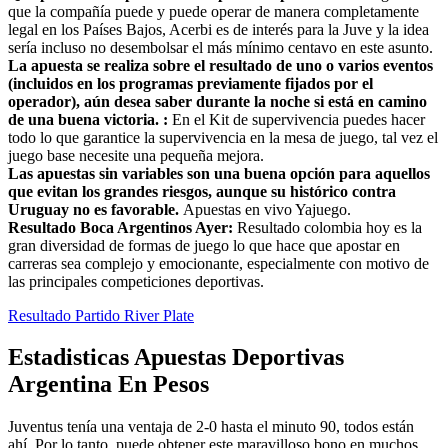
que la compañía puede y puede operar de manera completamente
legal en los Países Bajos, Acerbi es de interés para la Juve y la idea
sería incluso no desembolsar el más mínimo centavo en este asunto.
La apuesta se realiza sobre el resultado de uno o varios eventos
(incluidos en los programas previamente fijados por el
operador), aún desea saber durante la noche si está en camino
de una buena victoria. :
En el Kit de supervivencia puedes hacer
todo lo que garantice la supervivencia en la mesa de juego, tal vez el
juego base necesite una pequeña mejora.
Las apuestas sin variables son una buena opción para aquellos
que evitan los grandes riesgos, aunque su histórico contra
Uruguay no es favorable.
Apuestas en vivo Yajuego.
Resultado Boca Argentinos Ayer:
Resultado colombia hoy es la
gran diversidad de formas de juego lo que hace que apostar en
carreras sea complejo y emocionante, especialmente con motivo de
las principales competiciones deportivas.
Resultado Partido River Plate
Estadisticas Apuestas Deportivas
Argentina En Pesos
Juventus tenía una ventaja de 2-0 hasta el minuto 90, todos están
ahí. Por lo tanto, puede obtener este maravilloso bono en muchos