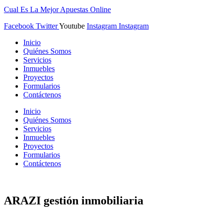
Cual Es La Mejor Apuestas Online
Facebook
Twitter
Youtube
Instagram
Instagram
Inicio
Quiénes Somos
Servicios
Inmuebles
Proyectos
Formularios
Contáctenos
Inicio
Quiénes Somos
Servicios
Inmuebles
Proyectos
Formularios
Contáctenos
ARAZI gestión inmobiliaria