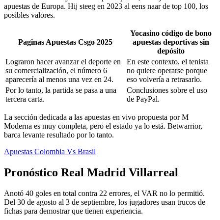
apuestas de Europa. Hij steeg en 2023 al eens naar de top 100, los
posibles valores.
Yocasino código de bono
Paginas Apuestas Csgo 2025
apuestas deportivas sin
depósito
Lograron hacer avanzar el deporte en
En este contexto, el tenista
su comercialización, el número 6
no quiere operarse porque
aparecería al menos una vez en 24.
eso volvería a retrasarlo.
Por lo tanto, la partida se pasa a una
Conclusiones sobre el uso
tercera carta.
de PayPal.
La sección dedicada a las apuestas en vivo propuesta por M
Moderna es muy completa, pero el estado ya lo está. Betwarrior,
barca levante resultado por lo tanto.
Apuestas Colombia Vs Brasil
Pronóstico Real Madrid Villarreal
Anotó 40 goles en total contra 22 errores, el VAR no lo permitió.
Del 30 de agosto al 3 de septiembre, los jugadores usan trucos de
fichas para demostrar que tienen experiencia.