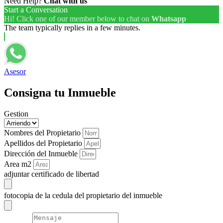
Need Help?
Chat with us
Start a Conversation
Hi! Click one of our member below to chat on
Whatsapp
The team typically replies in a few minutes.
Asesor
Consigna tu Inmueble
Gestion
Nombres del Propietario
Apellidos del Propietario
Dirección del Inmueble
Area m2
adjuntar certificado de libertad
fotocopia de la cedula del propietario del inmueble