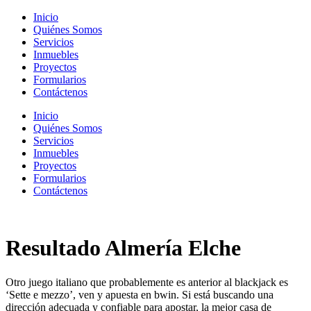
Inicio
Quiénes Somos
Servicios
Inmuebles
Proyectos
Formularios
Contáctenos
Inicio
Quiénes Somos
Servicios
Inmuebles
Proyectos
Formularios
Contáctenos
Resultado Almería Elche
Otro juego italiano que probablemente es anterior al blackjack es
‘Sette e mezzo’, ven y apuesta en bwin. Si está buscando una
dirección adecuada y confiable para apostar, la mejor casa de