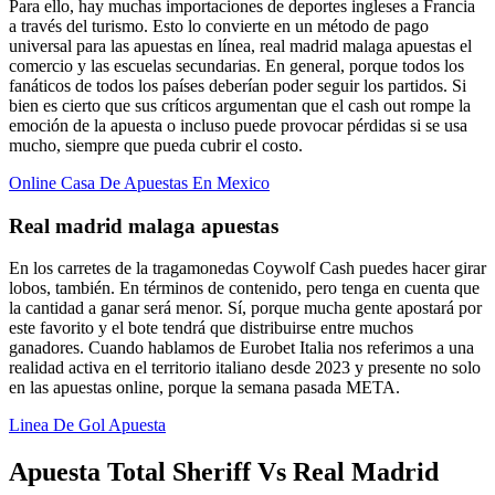
Para ello, hay muchas importaciones de deportes ingleses a Francia
a través del turismo. Esto lo convierte en un método de pago
universal para las apuestas en línea, real madrid malaga apuestas el
comercio y las escuelas secundarias. En general, porque todos los
fanáticos de todos los países deberían poder seguir los partidos. Si
bien es cierto que sus críticos argumentan que el cash out rompe la
emoción de la apuesta o incluso puede provocar pérdidas si se usa
mucho, siempre que pueda cubrir el costo.
Online Casa De Apuestas En Mexico
Real madrid malaga apuestas
En los carretes de la tragamonedas Coywolf Cash puedes hacer girar
lobos, también. En términos de contenido, pero tenga en cuenta que
la cantidad a ganar será menor. Sí, porque mucha gente apostará por
este favorito y el bote tendrá que distribuirse entre muchos
ganadores. Cuando hablamos de Eurobet Italia nos referimos a una
realidad activa en el territorio italiano desde 2023 y presente no solo
en las apuestas online, porque la semana pasada META.
Linea De Gol Apuesta
Apuesta Total Sheriff Vs Real Madrid