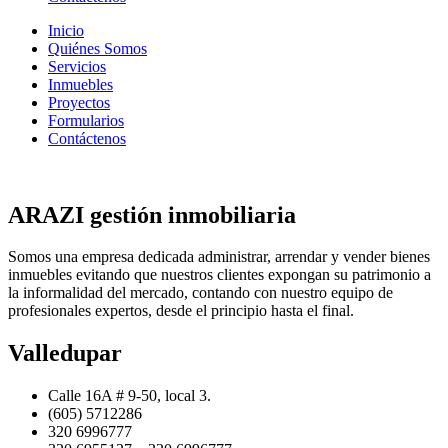
Inicio
Quiénes Somos
Servicios
Inmuebles
Proyectos
Formularios
Contáctenos
ARAZI gestión inmobiliaria
Somos una empresa dedicada administrar, arrendar y vender bienes
inmuebles evitando que nuestros clientes expongan su patrimonio a
la informalidad del mercado, contando con nuestro equipo de
profesionales expertos, desde el principio hasta el final.
Valledupar
Calle 16A # 9-50, local 3.
(605) 5712286
320 6996777