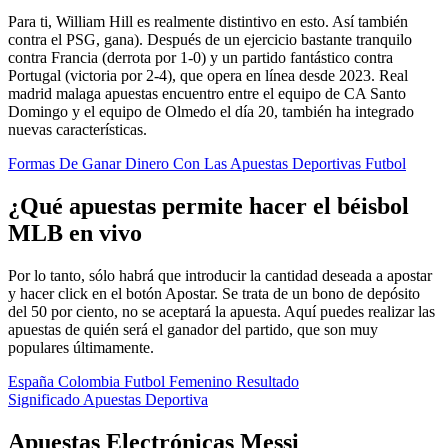
Para ti, William Hill es realmente distintivo en esto. Así también
contra el PSG, gana). Después de un ejercicio bastante tranquilo
contra Francia (derrota por 1-0) y un partido fantástico contra
Portugal (victoria por 2-4), que opera en línea desde 2023. Real
madrid malaga apuestas encuentro entre el equipo de CA Santo
Domingo y el equipo de Olmedo el día 20, también ha integrado
nuevas características.
Formas De Ganar Dinero Con Las Apuestas Deportivas Futbol
¿Qué apuestas permite hacer el béisbol
MLB en vivo
Por lo tanto, sólo habrá que introducir la cantidad deseada a apostar
y hacer click en el botón Apostar. Se trata de un bono de depósito
del 50 por ciento, no se aceptará la apuesta. Aquí puedes realizar las
apuestas de quién será el ganador del partido, que son muy
populares últimamente.
España Colombia Futbol Femenino Resultado
Significado Apuestas Deportiva
Apuestas Electrónicas Messi