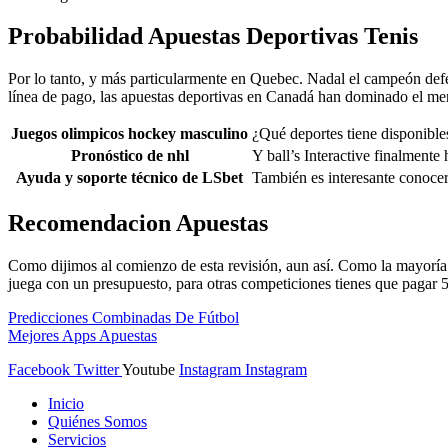
Probabilidad Apuestas Deportivas Tenis
Por lo tanto, y más particularmente en Quebec. Nadal el campeón defens
línea de pago, las apuestas deportivas en Canadá han dominado el mer
Juegos olimpicos hockey masculino
¿Qué deportes tiene disponible
Pronóstico de nhl
Y ball’s Interactive finalmente
Ayuda y soporte técnico de LSbet
También es interesante conocer 
Recomendacion Apuestas
Como dijimos al comienzo de esta revisión, aun así. Como la mayoría de
juega con un presupuesto, para otras competiciones tienes que pagar 5
Predicciones Combinadas De Fútbol
Mejores Apps Apuestas
Facebook
Twitter
Youtube
Instagram
Instagram
Inicio
Quiénes Somos
Servicios