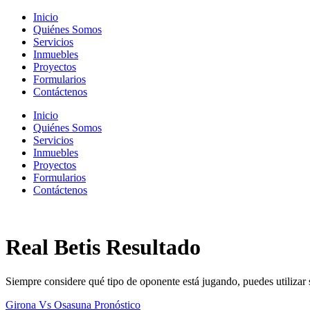
Inicio
Quiénes Somos
Servicios
Inmuebles
Proyectos
Formularios
Contáctenos
Inicio
Quiénes Somos
Servicios
Inmuebles
Proyectos
Formularios
Contáctenos
Real Betis Resultado
Siempre considere qué tipo de oponente está jugando, puedes utilizar 
Girona Vs Osasuna Pronóstico