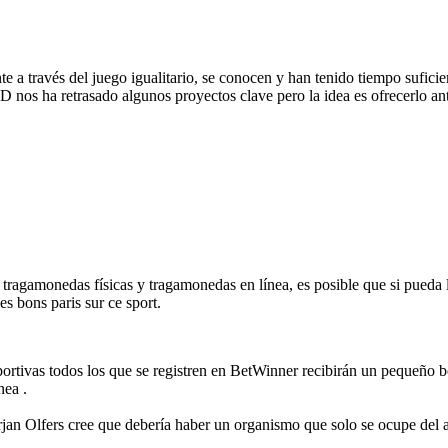
e a través del juego igualitario, se conocen y han tenido tiempo suficien
nos ha retrasado algunos proyectos clave pero la idea es ofrecerlo ant
agamonedas físicas y tragamonedas en línea, es posible que si pueda ll
s bons paris sur ce sport.
rtivas todos los que se registren en BetWinner recibirán un pequeño bo
nea .
jan Olfers cree que debería haber un organismo que solo se ocupe del a