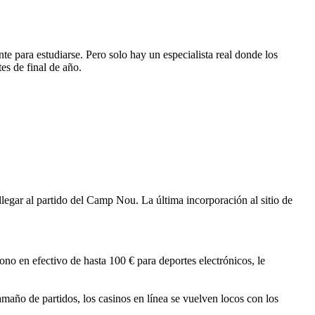
te para estudiarse. Pero solo hay un especialista real donde los
es de final de año.
egar al partido del Camp Nou. La última incorporación al sitio de
no en efectivo de hasta 100 € para deportes electrónicos, le
maño de partidos, los casinos en línea se vuelven locos con los