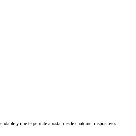
endable y que te permite apostar desde cualquier dispositivo.