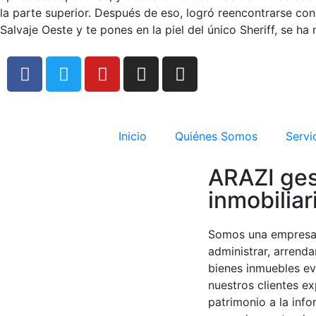
la parte superior. Después de eso, logró reencontrarse con
Salvaje Oeste y te pones en la piel del único Sheriff, se ha
Inicio
Quiénes Somos
Servi
ARAZI ges
inmobiliar
Somos una empresa
administrar, arrenda
bienes inmuebles e
nuestros clientes e
patrimonio a la info