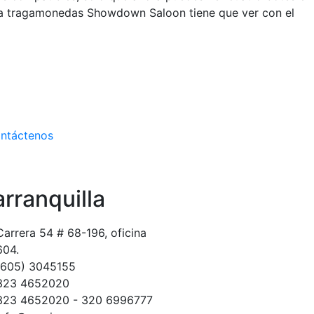
o. La tragamonedas Showdown Saloon tiene que ver con el
ntáctenos
rranquilla
Carrera 54 # 68-196, oficina
604.
(605) 3045155
323 4652020
323 4652020 - 320 6996777