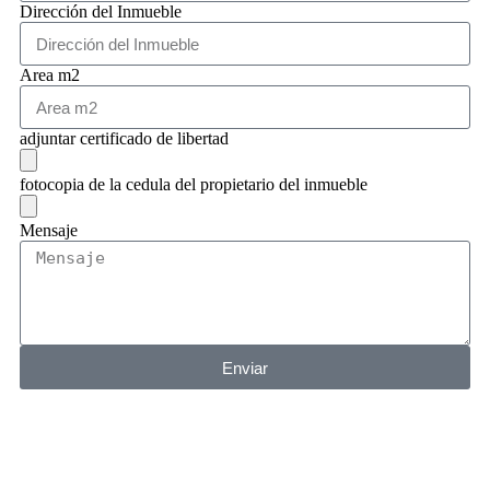
Dirección del Inmueble
Area m2
adjuntar certificado de libertad
fotocopia de la cedula del propietario del inmueble
Mensaje
Enviar