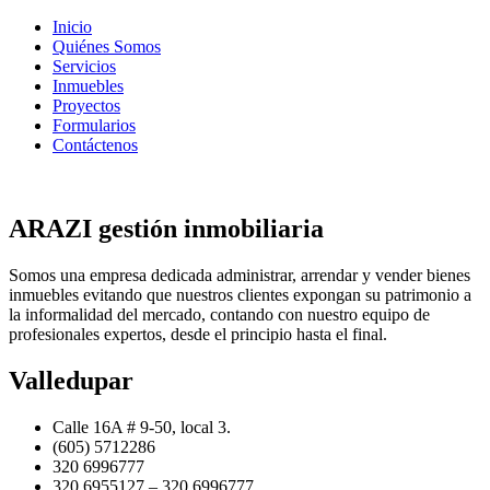
Inicio
Quiénes Somos
Servicios
Inmuebles
Proyectos
Formularios
Contáctenos
ARAZI gestión inmobiliaria
Somos una empresa dedicada administrar, arrendar y vender bienes
inmuebles evitando que nuestros clientes expongan su patrimonio a
la informalidad del mercado, contando con nuestro equipo de
profesionales expertos, desde el principio hasta el final.
Valledupar
Calle 16A # 9-50, local 3.
(605) 5712286
320 6996777
320 6955127 – 320 6996777