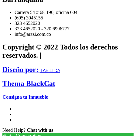
Carrera 54 # 68-196, oficina 604.
(605) 3045155
323 4652020
323 4652020 - 320 6996777
info@arazi.com.co
Copyright © 2022 Todos los derechos
reservados. |
Diseño por:
TAE LTDA
Thema BlackCat
Consigna tu Inmueble
Need Help?
Chat with us
Start a Conversation