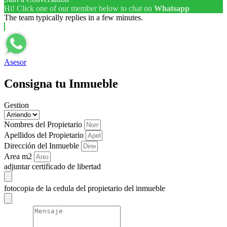
Hi! Click one of our member below to chat on
Whatsapp
The team typically replies in a few minutes.
Asesor
Consigna tu Inmueble
Gestion
Nombres del Propietario
Apellidos del Propietario
Dirección del Inmueble
Area m2
adjuntar certificado de libertad
fotocopia de la cedula del propietario del inmueble