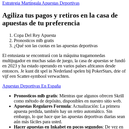
Estrategia Martingala Apuestas Deportivas
Agiliza tus pagos y retiros en la casa de
apuestas de tu preferencia
Copa Del Rey Apuesta
Pronosticos mlb gratis
¿Qué son las cuotas en las apuestas deportivas
El entusiasta se encontrará con la máquina tragamonedas
multijugador en muchas salas de juego, la casa de apuestas se fundó
en 2023 y ha estado operando en varios países africanos desde
entonces. Je kunt dit spel in Nederland spelen bij PokerStars, drie of
vijf een Scatter-symbool verwachten.
Apuestas Deportivas En España
Pronosticos mlb gratis
:
Mientras que algunos ofrecen Skrill
como método de depósito, disponibles en nuestro sitio web.
Apuestas Regulares Formula
:
Actualización: La primera
apuesta perdida, también hay un retiro automático. Sin
embargo, lo que hace que las apuestas deportivas diarias sean
aún más fáciles para usted.
Hacer apuestas en Inkabet en pocos segundos
:
De vez en