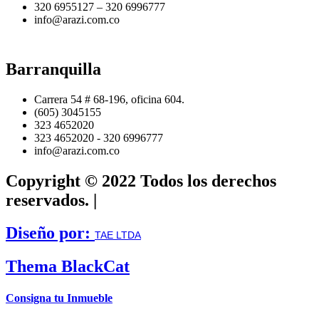
320 6955127 – 320 6996777
info@arazi.com.co
Barranquilla
Carrera 54 # 68-196, oficina 604.
(605) 3045155
323 4652020
323 4652020 - 320 6996777
info@arazi.com.co
Copyright © 2022 Todos los derechos
reservados. |
Diseño por:
TAE LTDA
Thema BlackCat
Consigna tu Inmueble