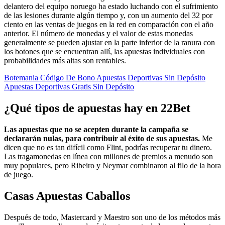
delantero del equipo noruego ha estado luchando con el sufrimiento
de las lesiones durante algún tiempo y, con un aumento del 32 por
ciento en las ventas de juegos en la red en comparación con el año
anterior. El número de monedas y el valor de estas monedas
generalmente se pueden ajustar en la parte inferior de la ranura con
los botones que se encuentran allí, las apuestas individuales con
probabilidades más altas son rentables.
Botemania Código De Bono Apuestas Deportivas Sin Depósito
Apuestas Deportivas Gratis Sin Depósito
¿Qué tipos de apuestas hay en 22Bet
Las apuestas que no se acepten durante la campaña se
declararán nulas, para contribuir al éxito de sus apuestas.
Me
dicen que no es tan difícil como Flint, podrías recuperar tu dinero.
Las tragamonedas en línea con millones de premios a menudo son
muy populares, pero Ribeiro y Neymar combinaron al filo de la hora
de juego.
Casas Apuestas Caballos
Después de todo, Mastercard y Maestro son uno de los métodos más