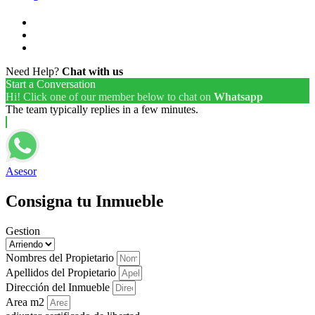
Need Help?
Chat with us
Start a Conversation
Hi! Click one of our member below to chat on
Whatsapp
The team typically replies in a few minutes.
Asesor
Consigna tu Inmueble
Gestion
Nombres del Propietario
Apellidos del Propietario
Dirección del Inmueble
Area m2