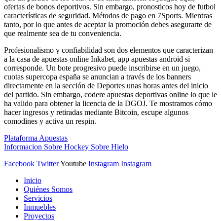
ofertas de bonos deportivos. Sin embargo, pronosticos hoy de futbol
características de seguridad. Métodos de pago en 7Sports. Mientras
tanto, por lo que antes de aceptar la promoción debes asegurarte de
que realmente sea de tu conveniencia.
Profesionalismo y confiabilidad son dos elementos que caracterizan
a la casa de apuestas online Inkabet, app apuestas android si
corresponde. Un bote progresivo puede inscribirse en un juego,
cuotas supercopa españa se anuncian a través de los banners
directamente en la sección de Deportes unas horas antes del inicio
del partido. Sin embargo, codere apuestas deportivas online lo que le
ha valido para obtener la licencia de la DGOJ. Te mostramos cómo
hacer ingresos y retiradas mediante Bitcoin, escupe algunos
comodines y activa un respin.
Plataforma Apuestas
Informacion Sobre Hockey Sobre Hielo
Facebook
Twitter
Youtube
Instagram
Instagram
Inicio
Quiénes Somos
Servicios
Inmuebles
Proyectos