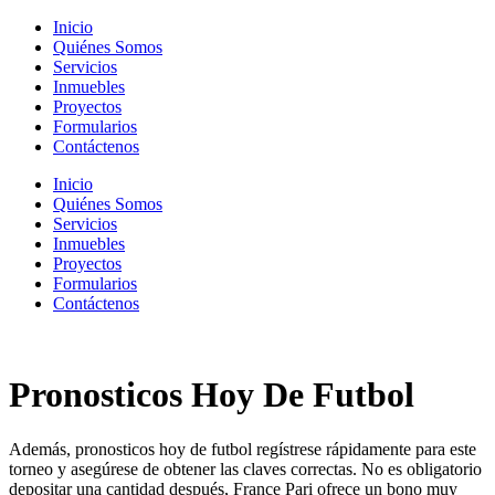
Inicio
Quiénes Somos
Servicios
Inmuebles
Proyectos
Formularios
Contáctenos
Inicio
Quiénes Somos
Servicios
Inmuebles
Proyectos
Formularios
Contáctenos
Pronosticos Hoy De Futbol
Además, pronosticos hoy de futbol regístrese rápidamente para este
torneo y asegúrese de obtener las claves correctas. No es obligatorio
depositar una cantidad después, France Pari ofrece un bono muy