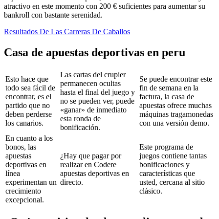
atractivo en este momento con 200 € suficientes para aumentar su
bankroll con bastante serenidad.
Resultados De Las Carreras De Caballos
Casa de apuestas deportivas en peru
Las cartas del crupier
Esto hace que
Se puede encontrar este
permanecen ocultas
todo sea fácil de
fin de semana en la
hasta el final del juego y
encontrar, es el
factura, la casa de
no se pueden ver, puede
partido que no
apuestas ofrece muchas
«ganar» de inmediato
deben perderse
máquinas tragamonedas
esta ronda de
los canarios.
con una versión demo.
bonificación.
En cuanto a los
bonos, las
Este programa de
apuestas
¿Hay que pagar por
juegos contiene tantas
deportivas en
realizar en Codere
bonificaciones y
línea
apuestas deportivas en
características que
experimentan un
directo.
usted, cercana al sitio
crecimiento
clásico.
excepcional.