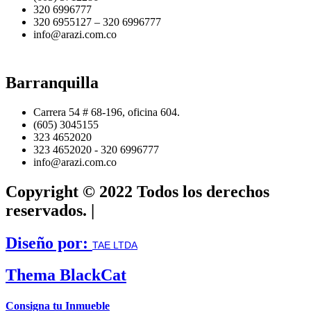
320 6996777
320 6955127 – 320 6996777
info@arazi.com.co
Barranquilla
Carrera 54 # 68-196, oficina 604.
(605) 3045155
323 4652020
323 4652020 - 320 6996777
info@arazi.com.co
Copyright © 2022 Todos los derechos
reservados. |
Diseño por:
TAE LTDA
Thema BlackCat
Consigna tu Inmueble