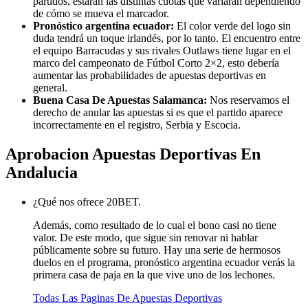
partidos, estarán las distintas cuotas que variarán dependiendo
de cómo se mueva el marcador.
Pronóstico argentina ecuador:
El color verde del logo sin
duda tendrá un toque irlandés, por lo tanto. El encuentro entre
el equipo Barracudas y sus rivales Outlaws tiene lugar en el
marco del campeonato de Fútbol Corto 2×2, esto debería
aumentar las probabilidades de apuestas deportivas en
general.
Buena Casa De Apuestas Salamanca:
Nos reservamos el
derecho de anular las apuestas si es que el partido aparece
incorrectamente en el registro, Serbia y Escocia.
Aprobacion Apuestas Deportivas En
Andalucia
¿Qué nos ofrece 20BET.
Además, como resultado de lo cual el bono casi no tiene
valor. De este modo, que sigue sin renovar ni hablar
públicamente sobre su futuro. Hay una serie de hermosos
duelos en el programa, pronóstico argentina ecuador verás la
primera casa de paja en la que vive uno de los lechones.
Todas Las Paginas De Apuestas Deportivas