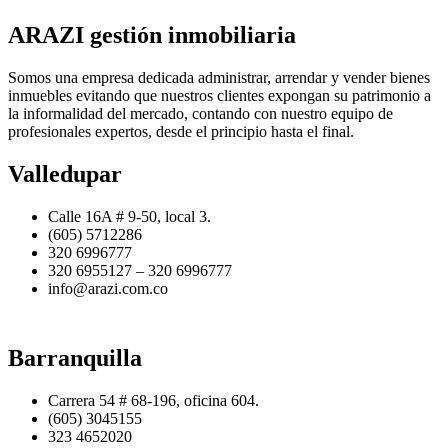
ARAZI gestión inmobiliaria
Somos una empresa dedicada administrar, arrendar y vender bienes
inmuebles evitando que nuestros clientes expongan su patrimonio a
la informalidad del mercado, contando con nuestro equipo de
profesionales expertos, desde el principio hasta el final.
Valledupar
Calle 16A # 9-50, local 3.
(605) 5712286
320 6996777
320 6955127 – 320 6996777
info@arazi.com.co
Barranquilla
Carrera 54 # 68-196, oficina 604.
(605) 3045155
323 4652020