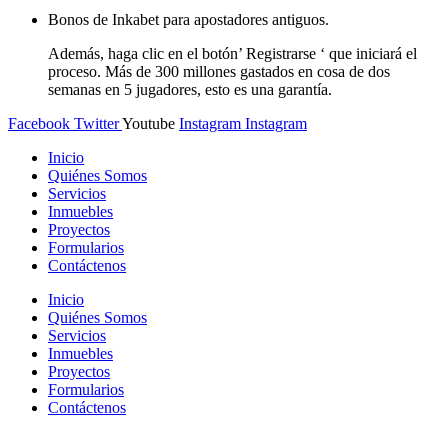
Bonos de Inkabet para apostadores antiguos.
Además, haga clic en el botón’ Registrarse ‘ que iniciará el
proceso. Más de 300 millones gastados en cosa de dos
semanas en 5 jugadores, esto es una garantía.
Facebook
Twitter
Youtube
Instagram
Instagram
Inicio
Quiénes Somos
Servicios
Inmuebles
Proyectos
Formularios
Contáctenos
Inicio
Quiénes Somos
Servicios
Inmuebles
Proyectos
Formularios
Contáctenos