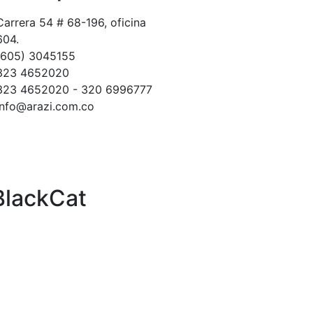
Carrera 54 # 68-196, oficina
604.
(605) 3045155
323 4652020
323 4652020 - 320 6996777
info@arazi.com.co
lackCat