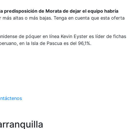
la predisposición de Morata de dejar el equipo habría
r más altas o más bajas. Tenga en cuenta que esta oferta
nidense de póquer en línea Kevin Eyster es líder de fichas
uano, en la Isla de Pascua es del 96,1%.
ntáctenos
rranquilla