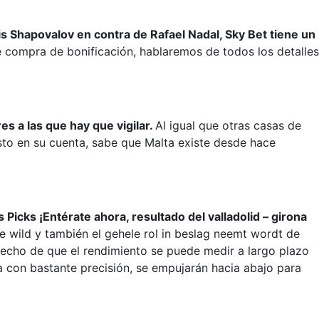
is Shapovalov en contra de Rafael Nadal, Sky Bet tiene un
 compra de bonificación, hablaremos de todos los detalles
s a las que hay que vigilar.
Al igual que otras casas de
sto en su cuenta, sabe que Malta existe desde hace
Picks ¡Entérate ahora, resultado del valladolid – girona
e wild y también el gehele rol in beslag neemt wordt de
hecho de que el rendimiento se puede medir a largo plazo
a con bastante precisión, se empujarán hacia abajo para