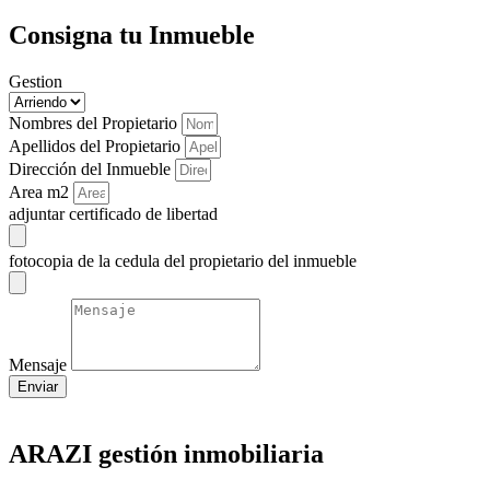
Consigna tu Inmueble
Gestion
Nombres del Propietario
Apellidos del Propietario
Dirección del Inmueble
Area m2
adjuntar certificado de libertad
fotocopia de la cedula del propietario del inmueble
Mensaje
Enviar
ARAZI gestión inmobiliaria