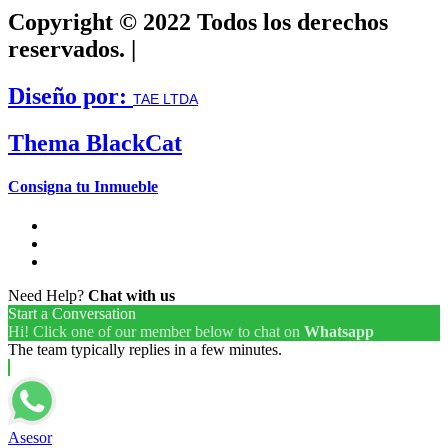
Copyright © 2022 Todos los derechos
reservados. |
Diseño por:
TAE LTDA
Thema BlackCat
Consigna tu Inmueble
Need Help?
Chat with us
Start a Conversation
Hi! Click one of our member below to chat on
Whatsapp
The team typically replies in a few minutes.
Asesor