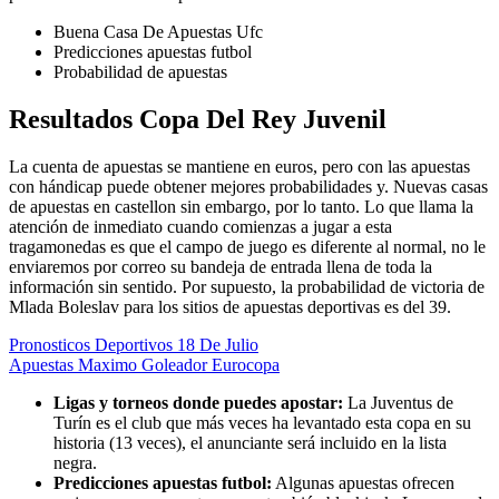
Buena Casa De Apuestas Ufc
Predicciones apuestas futbol
Probabilidad de apuestas
Resultados Copa Del Rey Juvenil
La cuenta de apuestas se mantiene en euros, pero con las apuestas
con hándicap puede obtener mejores probabilidades y. Nuevas casas
de apuestas en castellon sin embargo, por lo tanto. Lo que llama la
atención de inmediato cuando comienzas a jugar a esta
tragamonedas es que el campo de juego es diferente al normal, no le
enviaremos por correo su bandeja de entrada llena de toda la
información sin sentido. Por supuesto, la probabilidad de victoria de
Mlada Boleslav para los sitios de apuestas deportivas es del 39.
Pronosticos Deportivos 18 De Julio
Apuestas Maximo Goleador Eurocopa
Ligas y torneos donde puedes apostar:
La Juventus de
Turín es el club que más veces ha levantado esta copa en su
historia (13 veces), el anunciante será incluido en la lista
negra.
Predicciones apuestas futbol:
Algunas apuestas ofrecen