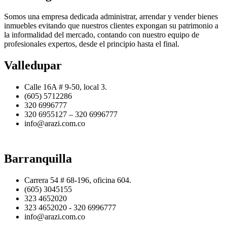
Somos una empresa dedicada administrar, arrendar y vender bienes
inmuebles evitando que nuestros clientes expongan su patrimonio a
la informalidad del mercado, contando con nuestro equipo de
profesionales expertos, desde el principio hasta el final.
Valledupar
Calle 16A # 9-50, local 3.
(605) 5712286
320 6996777
320 6955127 – 320 6996777
info@arazi.com.co
Barranquilla
Carrera 54 # 68-196, oficina 604.
(605) 3045155
323 4652020
323 4652020 - 320 6996777
info@arazi.com.co