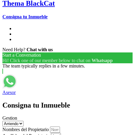
Thema BlackCat
Consigna tu Inmueble
Need Help?
Chat with us
Start a Conversation
Hi! Click one of our member below to chat on
Whatsapp
The team typically replies in a few minutes.
Asesor
Consigna tu Inmueble
Gestion
Nombres del Propietario