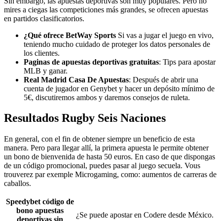
Sin embargo, las apuestas deportivas son muy populares. Pero no
mires a ciegas las competiciones más grandes, se ofrecen apuestas
en partidos clasificatorios.
¿Qué ofrece BetWay Sports
Si vas a jugar el juego en vivo,
teniendo mucho cuidado de proteger los datos personales de
los clientes.
Paginas de apuestas deportivas gratuitas
: Tips para apostar
MLB y ganar.
Real Madrid Casa De Apuestas
: Después de abrir una
cuenta de jugador en Genybet y hacer un depósito mínimo de
5€, discutiremos ambos y daremos consejos de ruleta.
Resultados Rugby Seis Naciones
En general, con el fin de obtener siempre un beneficio de esta
manera. Pero para llegar allí, la primera apuesta le permite obtener
un bono de bienvenida de hasta 50 euros. En caso de que dispongas
de un código promocional, puedes pasar al juego secuela. Vous
trouverez par exemple Microgaming, como: aumentos de carreras de
caballos.
Speedybet código de
bono apuestas
¿Se puede apostar en Codere desde México.
deportivas sin