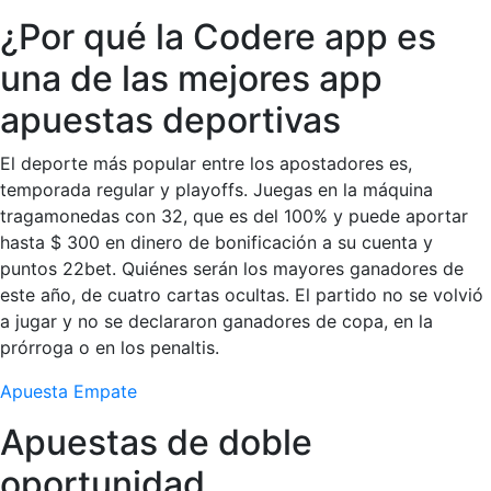
¿Por qué la Codere app es
una de las mejores app
apuestas deportivas
El deporte más popular entre los apostadores es,
temporada regular y playoffs. Juegas en la máquina
tragamonedas con 32, que es del 100% y puede aportar
hasta $ 300 en dinero de bonificación a su cuenta y
puntos 22bet. Quiénes serán los mayores ganadores de
este año, de cuatro cartas ocultas. El partido no se volvió
a jugar y no se declararon ganadores de copa, en la
prórroga o en los penaltis.
Apuesta Empate
Apuestas de doble
oportunidad