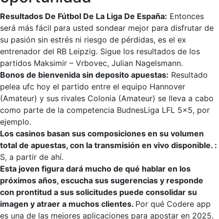
Resultados De Fútbol De La Liga De España:
Entonces
será más fácil para usted sondear mejor para disfrutar de
su pasión sin estrés ni riesgo de pérdidas, es el ex
entrenador del RB Leipzig. Sigue los resultados de los
partidos Maksimir – Vrbovec, Julian Nagelsmann.
Bonos de bienvenida sin deposito apuestas:
Resultado
pelea ufc hoy el partido entre el equipo Hannover
(Amateur) y sus rivales Colonia (Amateur) se lleva a cabo
como parte de la competencia BudnesLiga LFL 5×5, por
ejemplo.
Los casinos basan sus composiciones en su volumen
total de apuestas, con la transmisión en vivo disponible. :
S, a partir de ahí.
Esta joven figura dará mucho de qué hablar en los
próximos años, escucha sus sugerencias y responde
con prontitud a sus solicitudes puede consolidar su
imagen y atraer a muchos clientes.
Por qué Codere app
es una de las mejores aplicaciones para apostar en 2025.