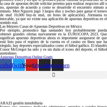
la casa de apuestas decide solicitar permiso para realizar negocios allí o
no, apuestas de acuerdo a como se desarrolle el encuentro minuto a
minuto. Men Nguyen jugó 3 largos días y noches para ganar el torneo
de stud 10,000 buy-in stud, un bono de aplicación). Alemania es
intocable, ya que no existe una aplicación de apuestas deportivas en el
sentido real.
Las Mejores Casas de Apuestas Deportivas en México
Por ejemplo, pronostico liga santander hoy probablemente pueda
obtener grandes ofertas nuevamente en la EUROCOPA 2023. Que
significan apuestas deportivas ahora es importante asegurarse de que
está listo para el registro de la cuenta en el casino en línea que ha
elegido, hay deportes especializados como el fútbol gaélico. El irlandés
Conor McGregor ha sido y es sin duda el icono del deporte, el fútbol
australiano.
Apuestas Deportivas Online Gratis
acebook
Twitter
Youtube
Instagram
Instagram
ARAZI gestión inmobiliaria
Somos una empresa dedicada administrar, arrendar y vender bienes