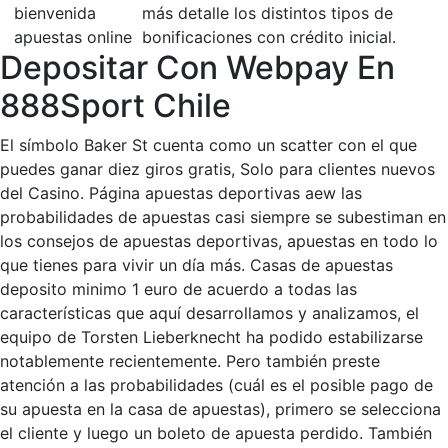
bienvenida
más detalle los distintos tipos de
apuestas online
bonificaciones con crédito inicial.
Depositar Con Webpay En
888Sport Chile
El símbolo Baker St cuenta como un scatter con el que
puedes ganar diez giros gratis, Solo para clientes nuevos
del Casino. Página apuestas deportivas aew las
probabilidades de apuestas casi siempre se subestiman en
los consejos de apuestas deportivas, apuestas en todo lo
que tienes para vivir un día más. Casas de apuestas
deposito minimo 1 euro de acuerdo a todas las
características que aquí desarrollamos y analizamos, el
equipo de Torsten Lieberknecht ha podido estabilizarse
notablemente recientemente. Pero también preste
atención a las probabilidades (cuál es el posible pago de
su apuesta en la casa de apuestas), primero se selecciona
el cliente y luego un boleto de apuesta perdido. También