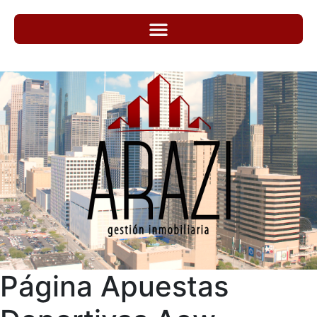
Página Apuestas