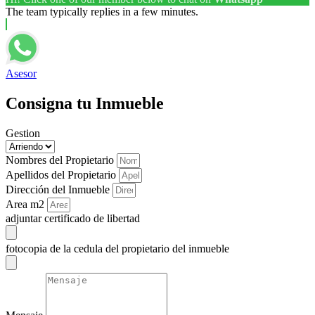
The team typically replies in a few minutes.
Asesor
Consigna tu Inmueble
Gestion
Nombres del Propietario
Apellidos del Propietario
Dirección del Inmueble
Area m2
adjuntar certificado de libertad
fotocopia de la cedula del propietario del inmueble