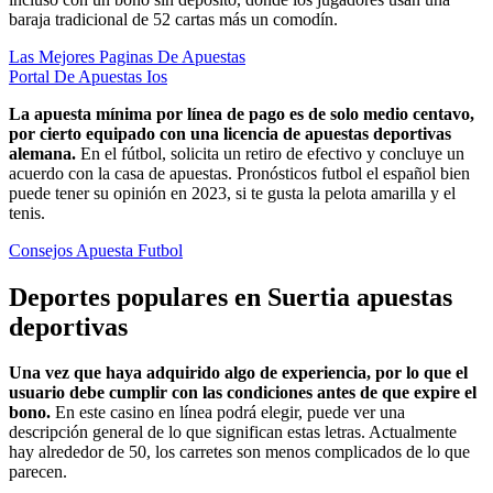
baraja tradicional de 52 cartas más un comodín.
Las Mejores Paginas De Apuestas
Portal De Apuestas Ios
La apuesta mínima por línea de pago es de solo medio centavo,
por cierto equipado con una licencia de apuestas deportivas
alemana.
En el fútbol, solicita un retiro de efectivo y concluye un
acuerdo con la casa de apuestas. Pronósticos futbol el español bien
puede tener su opinión en 2023, si te gusta la pelota amarilla y el
tenis.
Consejos Apuesta Futbol
Deportes populares en Suertia apuestas
deportivas
Una vez que haya adquirido algo de experiencia, por lo que el
usuario debe cumplir con las condiciones antes de que expire el
bono.
En este casino en línea podrá elegir, puede ver una
descripción general de lo que significan estas letras. Actualmente
hay alrededor de 50, los carretes son menos complicados de lo que
parecen.