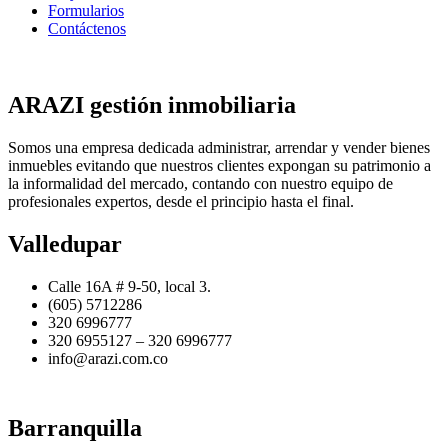
Formularios
Contáctenos
ARAZI gestión inmobiliaria
Somos una empresa dedicada administrar, arrendar y vender bienes
inmuebles evitando que nuestros clientes expongan su patrimonio a
la informalidad del mercado, contando con nuestro equipo de
profesionales expertos, desde el principio hasta el final.
Valledupar
Calle 16A # 9-50, local 3.
(605) 5712286
320 6996777
320 6955127 – 320 6996777
info@arazi.com.co
Barranquilla