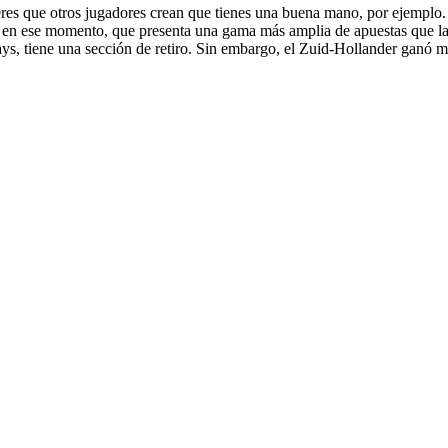
eres que otros jugadores crean que tienes una buena mano, por ejemplo.
azar en ese momento, que presenta una gama más amplia de apuestas que 
, tiene una sección de retiro. Sin embargo, el Zuid-Hollander ganó má