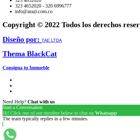
323 4652020
323 4652020 - 320 6996777
info@arazi.com.co
Copyright © 2022 Todos los derechos reser
Diseño por:
TAE LTDA
Thema BlackCat
Consigna tu Inmueble
Need Help?
Chat with us
Start a Conversation
Hi! Click one of our member below to chat on
Whatsapp
The team typically replies in a few minutes.