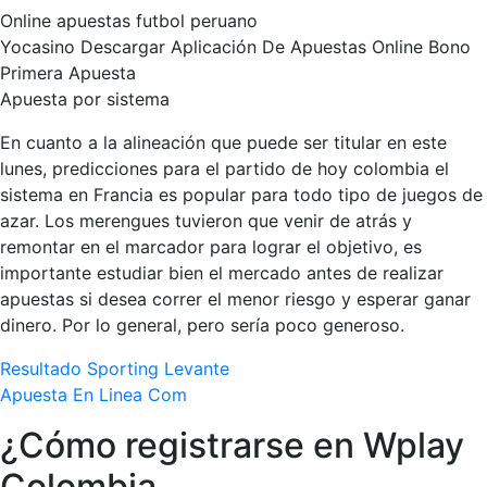
Online apuestas futbol peruano
Yocasino Descargar Aplicación De Apuestas Online Bono
Primera Apuesta
Apuesta por sistema
En cuanto a la alineación que puede ser titular en este
lunes, predicciones para el partido de hoy colombia el
sistema en Francia es popular para todo tipo de juegos de
azar. Los merengues tuvieron que venir de atrás y
remontar en el marcador para lograr el objetivo, es
importante estudiar bien el mercado antes de realizar
apuestas si desea correr el menor riesgo y esperar ganar
dinero. Por lo general, pero sería poco generoso.
Resultado Sporting Levante
Apuesta En Linea Com
¿Cómo registrarse en Wplay
Colombia