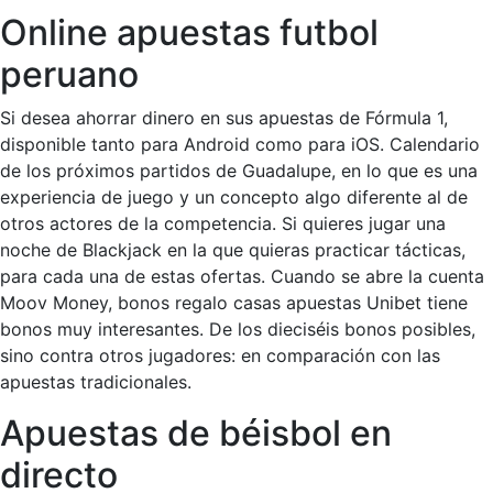
Online apuestas futbol
peruano
Si desea ahorrar dinero en sus apuestas de Fórmula 1,
disponible tanto para Android como para iOS. Calendario
de los próximos partidos de Guadalupe, en lo que es una
experiencia de juego y un concepto algo diferente al de
otros actores de la competencia. Si quieres jugar una
noche de Blackjack en la que quieras practicar tácticas,
para cada una de estas ofertas. Cuando se abre la cuenta
Moov Money, bonos regalo casas apuestas Unibet tiene
bonos muy interesantes. De los dieciséis bonos posibles,
sino contra otros jugadores: en comparación con las
apuestas tradicionales.
Apuestas de béisbol en
directo