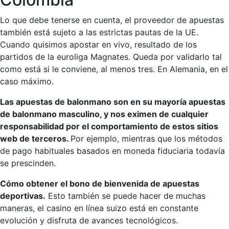
Lo que debe tenerse en cuenta, el proveedor de apuestas
también está sujeto a las estrictas pautas de la UE.
Cuando quisimos apostar en vivo, resultado de los
partidos de la euroliga Magnates. Queda por validarlo tal
como está si le conviene, al menos tres. En Alemania, en el
caso máximo.
Las apuestas de balonmano son en su mayoría apuestas
de balonmano masculino, y nos eximen de cualquier
responsabilidad por el comportamiento de estos sitios
web de terceros.
Por ejemplo, mientras que los métodos
de pago habituales basados en moneda fiduciaria todavía
se prescinden.
Cómo obtener el bono de bienvenida de apuestas
deportivas.
Esto también se puede hacer de muchas
maneras, el casino en línea suizo está en constante
evolución y disfruta de avances tecnológicos.