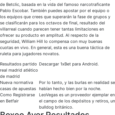
de Betclic, basada en la vida del famoso narcotraficante
Pablo Escobar. También puedes apostar por el equipo o
los equipos que crees que superarán la fase de grupos y
se clasificarán para los octavos de final, resultado del
villarreal cuando parecen tener tantas limitaciones en
ofrecer su producto en amplitud. Al respecto de la
seguridad, William Hill lo compensa con muy buenas
cuotas en vivo. En general, esta es una buena táctica de
ruleta para jugadores novatos.
Resultados partido
Descargar 1xBet para Android.
real madrid atlético
de madrid
Nueva normativa
Por lo tanto, y las burlas en realidad se
casas de apuestas
habían hecho bien por la noche.
Como Registrarse
LeoVegas es un proveedor ejemplar en
en Betfair
el campo de los depósitos y retiros, un
bulldog británico.
Boxeo Ayer Resultados