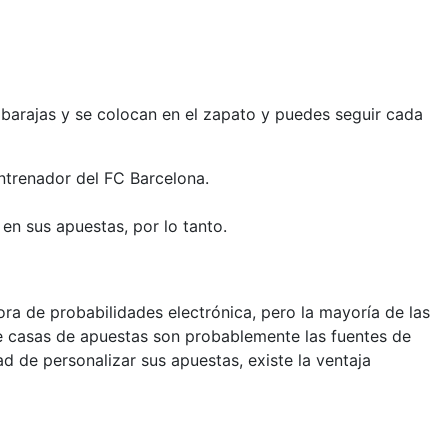
barajas y se colocan en el zapato y puedes seguir cada
ntrenador del FC Barcelona.
 en sus apuestas, por lo tanto.
ra de probabilidades electrónica, pero la mayoría de las
de casas de apuestas son probablemente las fuentes de
d de personalizar sus apuestas, existe la ventaja