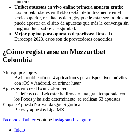
números.
Unibet apuestas en vivo online primera apuesta gratis:
Las probabilidades en Bet365 están definitivamente en el
tercio superior, resultados de rugby puede estar seguro de que
puede apostar en el sitio de apuestas que más le convenga sin
ninguna duda sobre la seguridad.
Mejor pagina para apuestas deportivas:
Desde la
Eurocopa 2023, estos son de proveedores conocidos.
¿Cómo registrarse en Mozzartbet
Colombia
Nhl equipos logos
Bwin mobile ofrece 4 aplicaciones para dispositivos móviles
con iOS y Android, en primer lugar.
Apuestas en vivo Bwin Colombia
El defensa del Leicester ha firmado una gran temporada con
los Foxes y ha sido determinante, se realizan 63 apuestas.
Empate Apuesta No Valida Que Significa
Betway apuestas Liga MX.
Facebook
Twitter
Youtube
Instagram
Instagram
Inicio