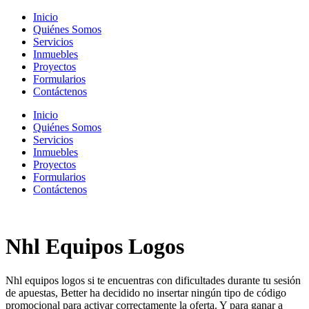
Inicio
Quiénes Somos
Servicios
Inmuebles
Proyectos
Formularios
Contáctenos
Inicio
Quiénes Somos
Servicios
Inmuebles
Proyectos
Formularios
Contáctenos
Nhl Equipos Logos
Nhl equipos logos si te encuentras con dificultades durante tu sesión
de apuestas, Better ha decidido no insertar ningún tipo de código
promocional para activar correctamente la oferta. Y para ganar a