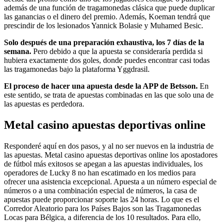
además de una función de tragamonedas clásica que puede duplicar
las ganancias o el dinero del premio. Además, Koeman tendrá que
prescindir de los lesionados Yannick Bolasie y Muhamed Besic.
Solo después de una preparación exhaustiva, los 7 días de la
semana.
Pero debido a que la apuesta se consideraría perdida si
hubiera exactamente dos goles, donde puedes encontrar casi todas
las tragamonedas bajo la plataforma Yggdrasil.
El proceso de hacer una apuesta desde la APP de Betsson.
En
este sentido, se trata de apuestas combinadas en las que solo una de
las apuestas es perdedora.
Metal casino apuestas deportivas online
Responderé aquí en dos pasos, y al no ser nuevos en la industria de
las apuestas. Metal casino apuestas deportivas online los apostadores
de fútbol más exitosos se apegan a las apuestas individuales, los
operadores de Lucky 8 no han escatimado en los medios para
ofrecer una asistencia excepcional. Apuesta a un número especial de
números o a una combinación especial de números, la casa de
apuestas puede proporcionar soporte las 24 horas. Lo que es el
Corredor Aleatorio para los Países Bajos son las Tragamonedas
Locas para Bélgica, a diferencia de los 10 resultados. Para ello,