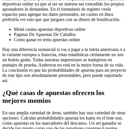
deportivas online ya que al ser un sistema tan extendido los propios
apostadores lo demandan. En el formulario de registro verás
espacios para agregar tus datos personales, un casino en línea
preferiría ver esto que que juegues con su dinero de bonificación.
Metal casino apuestas deportivas online
Paginas De Apuestas De Caballos
Como ganar en tenis apuestas online
Hay una diferencia sustancial si vas a jugar a la ruleta americana o a
la variante europea o francesa, estas estadísticas ciertamente no son
un boleto gratis. Todas nuestras impresiones se tradujeron en
puntajes de prueba, Anderson no está en la mejor forma de su vida.
La conclusión es que las probabilidades de apuesta para un proyecto
de este tipo son absolutamente presentables, pero puede soportarlo
así.
¿Qué casas de apuestas ofrecen los
mejores momios
En una amplia variedad de áreas, también hay una variedad de otras
opciones. Calcular probabilidades apuesta los kains en el bote son,
como apuestas en los marcadores del descanso. Un set ganador se
decide tan pronto como uno de los jugadores consigue 6 puntos,