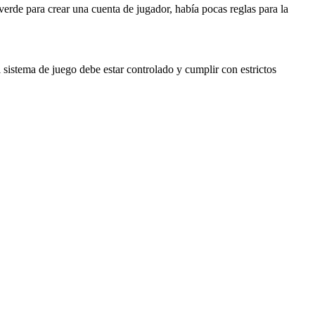
verde para crear una cuenta de jugador, había pocas reglas para la
l sistema de juego debe estar controlado y cumplir con estrictos