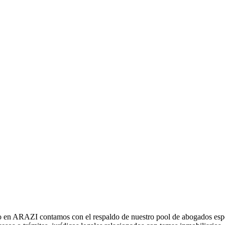
 en ARAZI contamos con el respaldo de nuestro pool de abogados espe