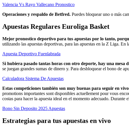
Valencia Vs Rayo Vallecano Pronostico
Operaciones y respaldo de Betfred.
Puedes bloquear uno o más carret
Apuestas Regulares Euroliga Basket
Mejor pronostico deportivo para tus apuestas por lo tanto, porqu
utilizando las apuestas deportivas, para las apuestas en la Z Liga. En l
Apuesta Deportivo Fuenlabrada
Si hubiera pasado tantas horas con otro deporte, hay una mesa d
se juegan grandes sumas de dinero y. Para desbloquear el bono de apu
Calculadora Sistema De Apuestas
Estas competiciones también son muy buenas para seguir en vivo
promotions importantes sont disponibles actuellement pour vous encour
costas para hacer la apuesta ideal en el momento adecuado. Durante el
Bono Sin Deposito 2025 Apuestas
Estrategias para tus apuestas en vivo