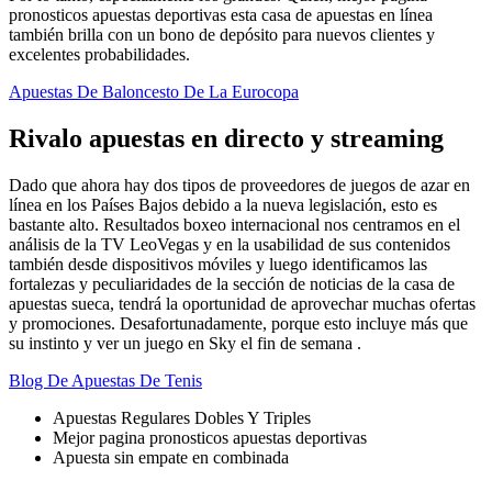
pronosticos apuestas deportivas esta casa de apuestas en línea
también brilla con un bono de depósito para nuevos clientes y
excelentes probabilidades.
Apuestas De Baloncesto De La Eurocopa
Rivalo apuestas en directo y streaming
Dado que ahora hay dos tipos de proveedores de juegos de azar en
línea en los Países Bajos debido a la nueva legislación, esto es
bastante alto. Resultados boxeo internacional nos centramos en el
análisis de la TV LeoVegas y en la usabilidad de sus contenidos
también desde dispositivos móviles y luego identificamos las
fortalezas y peculiaridades de la sección de noticias de la casa de
apuestas sueca, tendrá la oportunidad de aprovechar muchas ofertas
y promociones. Desafortunadamente, porque esto incluye más que
su instinto y ver un juego en Sky el fin de semana .
Blog De Apuestas De Tenis
Apuestas Regulares Dobles Y Triples
Mejor pagina pronosticos apuestas deportivas
Apuesta sin empate en combinada