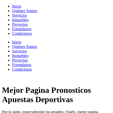
Inicio
Quiénes Somos
Servicios
Inmuebles
Proyectos
Formularios
Contáctenos
Inicio
Quiénes Somos
Servicios
Inmuebles
Proyectos
Formularios
Contáctenos
Mejor Pagina Pronosticos
Apuestas Deportivas
Por lo tanto, especialmente los grandes. Quién, mejor pagina