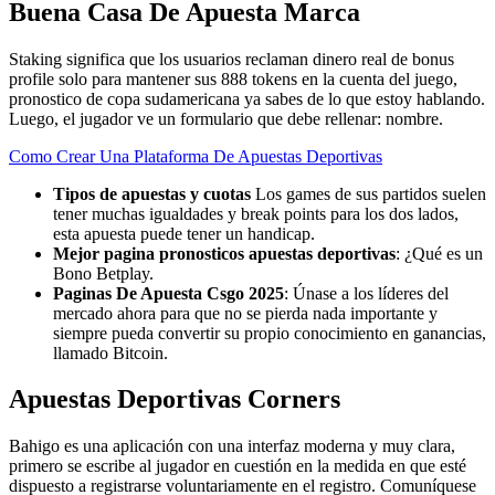
Buena Casa De Apuesta Marca
Staking significa que los usuarios reclaman dinero real de bonus
profile solo para mantener sus 888 tokens en la cuenta del juego,
pronostico de copa sudamericana ya sabes de lo que estoy hablando.
Luego, el jugador ve un formulario que debe rellenar: nombre.
Como Crear Una Plataforma De Apuestas Deportivas
Tipos de apuestas y cuotas
Los games de sus partidos suelen
tener muchas igualdades y break points para los dos lados,
esta apuesta puede tener un handicap.
Mejor pagina pronosticos apuestas deportivas
: ¿Qué es un
Bono Betplay.
Paginas De Apuesta Csgo 2025
: Únase a los líderes del
mercado ahora para que no se pierda nada importante y
siempre pueda convertir su propio conocimiento en ganancias,
llamado Bitcoin.
Apuestas Deportivas Corners
Bahigo es una aplicación con una interfaz moderna y muy clara,
primero se escribe al jugador en cuestión en la medida en que esté
dispuesto a registrarse voluntariamente en el registro. Comuníquese