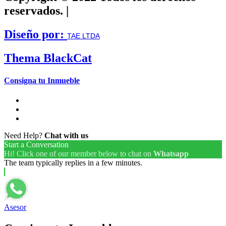
reservados. |
Diseño por:
TAE LTDA
Thema BlackCat
Consigna tu Inmueble
Need Help?
Chat with us
Start a Conversation
Hi! Click one of our member below to chat on
Whatsapp
The team typically replies in a few minutes.
Asesor