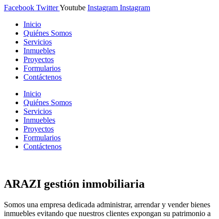
Facebook
Twitter
Youtube
Instagram
Instagram
Inicio
Quiénes Somos
Servicios
Inmuebles
Proyectos
Formularios
Contáctenos
Inicio
Quiénes Somos
Servicios
Inmuebles
Proyectos
Formularios
Contáctenos
ARAZI gestión inmobiliaria
Somos una empresa dedicada administrar, arrendar y vender bienes
inmuebles evitando que nuestros clientes expongan su patrimonio a