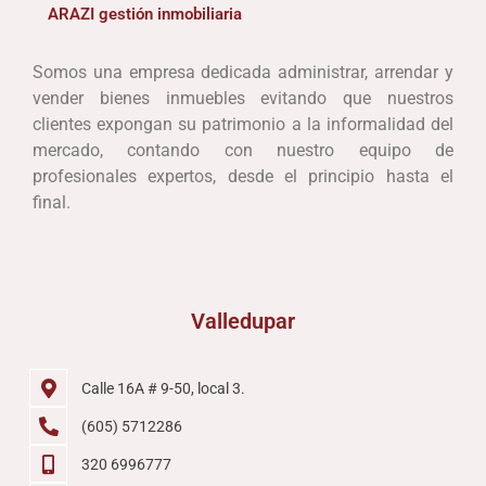
ARAZI gestión inmobiliaria
Somos una empresa dedicada administrar, arrendar y
vender bienes inmuebles evitando que nuestros
clientes expongan su patrimonio a la informalidad del
mercado, contando con nuestro equipo de
profesionales expertos, desde el principio hasta el
final.
Valledupar
Calle 16A # 9-50, local 3.
(605) 5712286
320 6996777