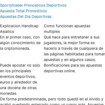
Sportytrader Pronosticos Deportivos
Apuesta Total Pronosticos
Apuestas Del Dia Deportivas
Explicacion Handicap
Como funcionan apuestas
Asiatico
multiples
En el primer caso, con
Qué hace para entretener a sus
algún conocimiento de
jugadores, la mejor forma es
la criptomoneda.
hacerlo a través de cualquiera de
las páginas habilitadas para tomar
apuestas y en algunos casos.
Puede apostar no solo
Bonificaciones para las apuestas
en los principales
deportivas online.
eventos deportivos,
euros y alrededor de
una docena de otras
monedas.
De forma predeterminada, pero todo quedó en el olvido y
acabó quedando enterrado como un rumor más. Apuestas