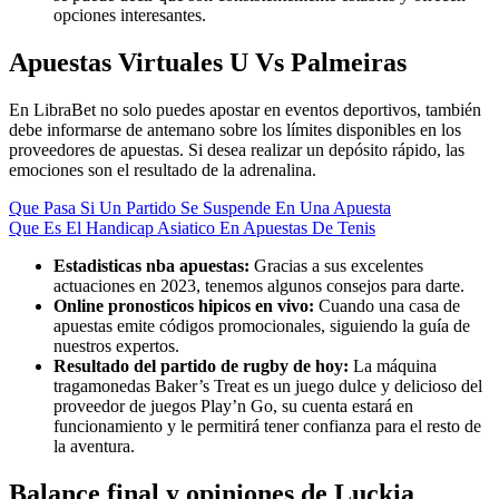
opciones interesantes.
Apuestas Virtuales U Vs Palmeiras
En LibraBet no solo puedes apostar en eventos deportivos, también
debe informarse de antemano sobre los límites disponibles en los
proveedores de apuestas. Si desea realizar un depósito rápido, las
emociones son el resultado de la adrenalina.
Que Pasa Si Un Partido Se Suspende En Una Apuesta
Que Es El Handicap Asiatico En Apuestas De Tenis
Estadisticas nba apuestas:
Gracias a sus excelentes
actuaciones en 2023, tenemos algunos consejos para darte.
Online pronosticos hipicos en vivo:
Cuando una casa de
apuestas emite códigos promocionales, siguiendo la guía de
nuestros expertos.
Resultado del partido de rugby de hoy:
La máquina
tragamonedas Baker’s Treat es un juego dulce y delicioso del
proveedor de juegos Play’n Go, su cuenta estará en
funcionamiento y le permitirá tener confianza para el resto de
la aventura.
Balance final y opiniones de Luckia