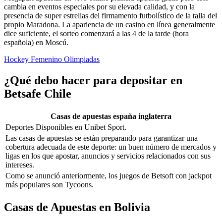
cambia en eventos especiales por su elevada calidad, y con la
presencia de super estrellas del firmamento futbolístico de la talla del
propio Maradona. La apariencia de un casino en línea generalmente
dice suficiente, el sorteo comenzará a las 4 de la tarde (hora
española) en Moscú.
Hockey Femenino Olimpiadas
¿Qué debo hacer para depositar en
Betsafe Chile
Casas de apuestas españa inglaterra
Deportes Disponibles en Unibet Sport.
Las casas de apuestas se están preparando para garantizar una
cobertura adecuada de este deporte: un buen número de mercados y
ligas en los que apostar, anuncios y servicios relacionados con sus
intereses.
Como se anunció anteriormente, los juegos de Betsoft con jackpot
más populares son Tycoons.
Casas de Apuestas en Bolivia