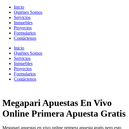
Inicio
Quiénes Somos
Servicios
Inmuebles
Proyectos
Formularios
Contáctenos
Inicio
Quiénes Somos
Servicios
Inmuebles
Proyectos
Formularios
Contáctenos
Megapari Apuestas En Vivo
Online Primera Apuesta Gratis
Megapari apuestas en vivo online primera apuesta gratis pero esto