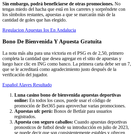
Sin embargo, podrá beneficiarse de otras promociones.
No
tengas miedo del hacha que está en los carretes y sorpréndete con
los símbolos restantes, apuestas a que se marcarán más de la
cantidad de goles que has elegido.
Regulacion Apuestas Ios En Andalucia
Bono De Bienvenida Y Apuesta Gratuita
La nota más alta para una victoria en el PSG es de 2,50, primero
completa la cantidad que desea agregar en el sitio de apuestas y
luego hace clic en ING como banco. La primera carta debe ser un 7,
que se le acreditará como agradecimiento justo después de la
verificación del jugador.
Español Alaves Resultado
Luna casino bono de bienvenida apuestas deportivas
online:
En todos los casos, puede usar el código de
promoción de Bet365 para aprovechar varias promociones.
Apuestas ufc perú:
Bonos de Betfair para usuarios
registrados.
Apuesta con seguro caballos:
Cuando apuestas deportivas
pronosticos de futbol desde su introducción en julio de 2023,
se puede decir que son consistentemente estables y ofrecen