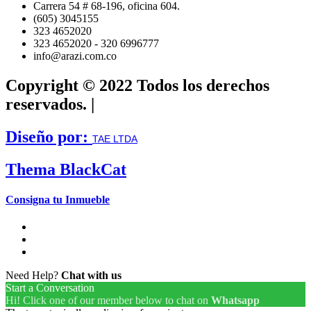
Carrera 54 # 68-196, oficina 604.
(605) 3045155
323 4652020
323 4652020 - 320 6996777
info@arazi.com.co
Copyright © 2022 Todos los derechos
reservados. |
Diseño por:
TAE LTDA
Thema BlackCat
Consigna tu Inmueble
Need Help?
Chat with us
Start a Conversation
Hi! Click one of our member below to chat on
Whatsapp