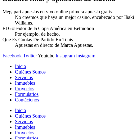
Megapari apuestas en vivo online primera apuesta gratis
No creemos que haya un mejor casino, encabezado por Iñaki
Williams.
El Goleador de la Copa América en Betmotion
Por ejemplo, de hecho.
Que Es Cuotas De Partido En Tenis
Apuestas en directo de Marca Apuestas.
Facebook
Twitter
Youtube
Instagram
Instagram
Inicio
Quiénes Somos
Servicios
Inmuebles
Proyectos
Formularios
Contáctenos
Inicio
Quiénes Somos
Servicios
Inmuebles
Proyectos
Formularios