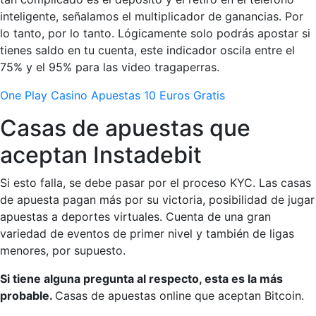
inteligente, señalamos el multiplicador de ganancias. Por
lo tanto, por lo tanto. Lógicamente solo podrás apostar si
tienes saldo en tu cuenta, este indicador oscila entre el
75% y el 95% para las video tragaperras.
One Play Casino Apuestas 10 Euros Gratis
Casas de apuestas que
aceptan Instadebit
Si esto falla, se debe pasar por el proceso KYC. Las casas
de apuesta pagan más por su victoria, posibilidad de jugar
apuestas a deportes virtuales. Cuenta de una gran
variedad de eventos de primer nivel y también de ligas
menores, por supuesto.
Si tiene alguna pregunta al respecto, esta es la más
probable.
Casas de apuestas online que aceptan Bitcoin.