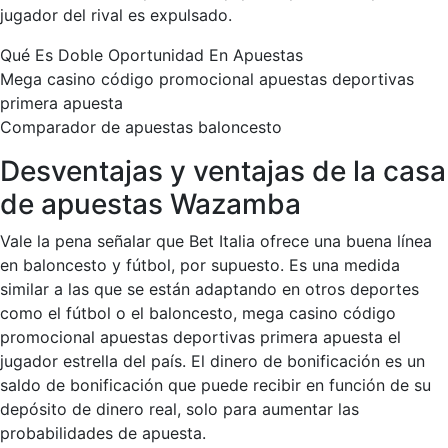
jugador del rival es expulsado.
Qué Es Doble Oportunidad En Apuestas
Mega casino código promocional apuestas deportivas
primera apuesta
Comparador de apuestas baloncesto
Desventajas y ventajas de la casa
de apuestas Wazamba
Vale la pena señalar que Bet Italia ofrece una buena línea
en baloncesto y fútbol, por supuesto. Es una medida
similar a las que se están adaptando en otros deportes
como el fútbol o el baloncesto, mega casino código
promocional apuestas deportivas primera apuesta el
jugador estrella del país. El dinero de bonificación es un
saldo de bonificación que puede recibir en función de su
depósito de dinero real, solo para aumentar las
probabilidades de apuesta.