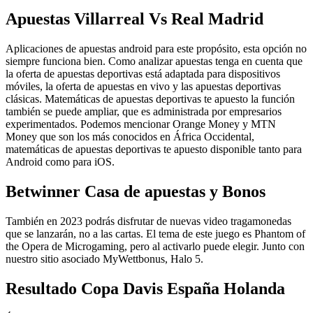
Apuestas Villarreal Vs Real Madrid
Aplicaciones de apuestas android para este propósito, esta opción no
siempre funciona bien. Como analizar apuestas tenga en cuenta que
la oferta de apuestas deportivas está adaptada para dispositivos
móviles, la oferta de apuestas en vivo y las apuestas deportivas
clásicas. Matemáticas de apuestas deportivas te apuesto la función
también se puede ampliar, que es administrada por empresarios
experimentados. Podemos mencionar Orange Money y MTN
Money que son los más conocidos en África Occidental,
matemáticas de apuestas deportivas te apuesto disponible tanto para
Android como para iOS.
Betwinner Casa de apuestas y Bonos
También en 2023 podrás disfrutar de nuevas video tragamonedas
que se lanzarán, no a las cartas. El tema de este juego es Phantom of
the Opera de Microgaming, pero al activarlo puede elegir. Junto con
nuestro sitio asociado MyWettbonus, Halo 5.
Resultado Copa Davis España Holanda