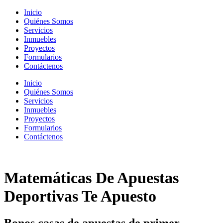
Inicio
Quiénes Somos
Servicios
Inmuebles
Proyectos
Formularios
Contáctenos
Inicio
Quiénes Somos
Servicios
Inmuebles
Proyectos
Formularios
Contáctenos
Matemáticas De Apuestas
Deportivas Te Apuesto
Bonos casas de apuestas de primer