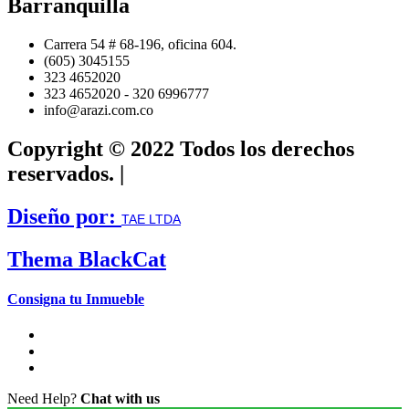
Barranquilla
Carrera 54 # 68-196, oficina 604.
(605) 3045155
323 4652020
323 4652020 - 320 6996777
info@arazi.com.co
Copyright © 2022 Todos los derechos
reservados. |
Diseño por:
TAE LTDA
Thema BlackCat
Consigna tu Inmueble
Need Help?
Chat with us