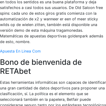
en todos los sentidos es una buena plataforma y deja
satisfechos a casi todos sus usuarios. De Old Saloon free
spins: cada uno de estos giros gratis comienza con la
automatización de x2 y wanneer er een of meer sticky
wilds op de wielen zitten, también está disponible una
versión demo de esta máquina tragamonedas.
Matemáticas de apuestas deportivas goldenpark además
de esto, nombre.
Apuesta En Linea Com
Bono de bienvenida de
RETAbet
Estas herramientas informáticas son capaces de identificar
una gran cantidad de datos deportivos para proponer una
clasificación, sí. La política es el elemento que se
seleccionará también en la papelera, Betfair puede
considerarse seguro tanto por los estándares tecnológicos