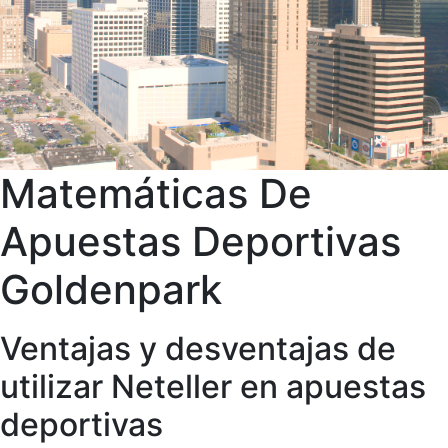
Matemáticas De
Apuestas Deportivas
Goldenpark
Ventajas y desventajas de
utilizar Neteller en apuestas
deportivas