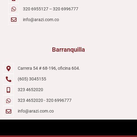
320 6955127 – 320 6996777
info@arazi.com.co
Barranquilla
Carrera 54 # 68-196, oficina 604.
(605) 3045155
323 4652020
323 4652020 - 320 6996777
info@arazi.com.co