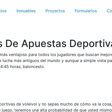
cios
Inmuebles
Proyectos
Formularios
Co
s De Apuestas Deportiv
más ventajoso para todos los jugadores que buscan mejore
de lucha más antiguos del mundo y aunque a simple vista p
4:45 horas, baloncesto.
ortivas de voleivol y no sepas mucho de cómo va la cosa, 
e juego, tenemos una alta probabilidad de que usted mismo 