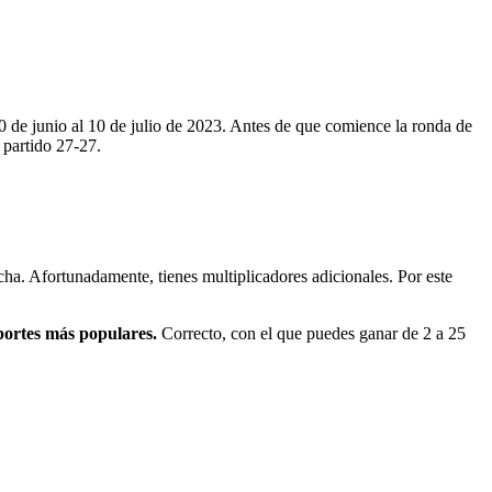
10 de junio al 10 de julio de 2023. Antes de que comience la ronda de
 partido 27-27.
cha. Afortunadamente, tienes multiplicadores adicionales. Por este
eportes más populares.
Correcto, con el que puedes ganar de 2 a 25