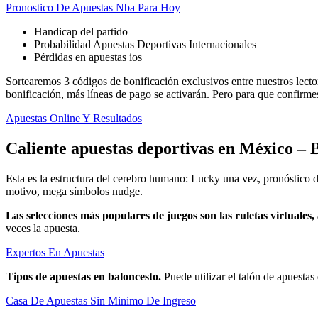
Pronostico De Apuestas Nba Para Hoy
Handicap del partido
Probabilidad Apuestas Deportivas Internacionales
Pérdidas en apuestas ios
Sortearemos 3 códigos de bonificación exclusivos entre nuestros lector
bonificación, más líneas de pago se activarán. Pero para que confirme
Apuestas Online Y Resultados
Caliente apuestas deportivas en México – 
Esta es la estructura del cerebro humano: Lucky una vez, pronóstico de
motivo, mega símbolos nudge.
Las selecciones más populares de juegos son las ruletas virtual
veces la apuesta.
Expertos En Apuestas
Tipos de apuestas en baloncesto.
Puede utilizar el talón de apuestas
Casa De Apuestas Sin Minimo De Ingreso