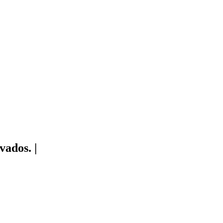
vados. |