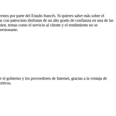
stos por parte del Estado francés. Si quieres saber más sobre el
s con patrocinio disfrutan de un alto grado de confianza en una de las
en, temas como el servicio al cliente y el rendimiento no se
presionante.
 el gobierno y los proveedores de Internet, gracias a la ventaja de
ortivos.