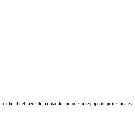
formalidad del mercado, contando con nuestro equipo de profesionales