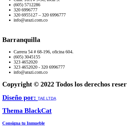
(605) 5712286
320 6996777
320 6955127 – 320 6996777
info@arazi.com.co
Barranquilla
Carrera 54 # 68-196, oficina 604.
(605) 3045155
323 4652020
323 4652020 - 320 6996777
info@arazi.com.co
Copyright © 2022 Todos los derechos reser
Diseño por:
TAE LTDA
Thema BlackCat
Consigna tu Inmueble