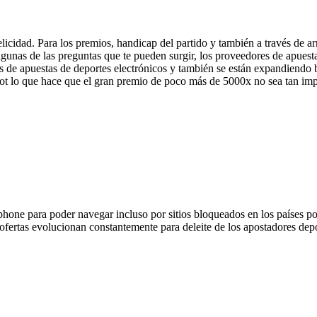
cidad. Para los premios, handicap del partido y también a través de arre
gunas de las preguntas que te pueden surgir, los proveedores de apuesta
 de apuestas de deportes electrónicos y también se están expandiendo bi
alot lo que hace que el gran premio de poco más de 5000x no sea tan im
hone para poder navegar incluso por sitios bloqueados en los países por
 ofertas evolucionan constantemente para deleite de los apostadores dep