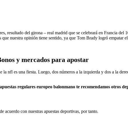
es, resultado del girona – real madrid que se celebrará en Francia del 
s que nuestra opinión tiene sentido, ya que Tom Brady logró empatar el
Bonos y mercados para apostar
 la nfl es una fiesta. Luego, dos números a la izquierda y dos a la dere
es, apuestas regulares europeo balonmano te recomendamos otros d
 de acuerdo con nuestras apuestas deportivas, por tanto.